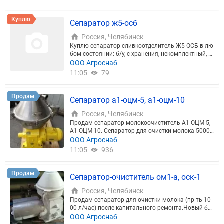
и расходные материалы со склада в Москве. Зам
ена масла, фильтров, тефлона, запаечной и обрез
Куплю
ной струны, уплотнителей крышки и сварочной п
Сепаратор ж5-осб
ланки. Выезд специалиста. Полезные советы, пом
Россия, Челябинск
ощь и хорошее отношение к клиентам гарантируе
м. Более подробная информация у специалистов
Куплю сепаратор-сливкоотделитель Ж5-ОСБ в лю
нашей компании по телефонам в Москве и/или н
бом состоянии: б/у, с хранения, некомплектный, н
а нашем сайте
еисправный, на запчасти.
ООО Агроснаб
11:05
79
Продам
Сепаратор a1-оцм-5, а1-оцм-10
Россия, Челябинск
Продам сепаратор-молокоочиститель А1-ОЦМ-5,
А1-ОЦМ-10. Сепаратор для очистки молока 5000
л/час ( 10000 л/час) с автоматической выгрузкой
ООО Агроснаб
осадка. Проведен полный капремонт. Состояние
11:05
936
нового. Укомплектован ЗиП, пультом управления,
гидросистемой, ключами и т.д. Возможен осмотр,
пуск. После капитального ремонта.
Продам
Сепаратор-очиститель ом1-а, оск-1
Россия, Челябинск
Продам сепаратор для очистки молока (пр-ть 10
00 л/час) после капитального ремонта.Новый ба
рабан. Полная ревизия привода: замена валов, ш
ООО Агроснаб