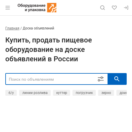
Главная
Доска объявлений
Купить, продать пищевое
оборудование на доске
объявлений в России
б/у
линии розлива
куттер
погрузчик
зерно
доильн
РЕГИОН
Выбрать регион
ТИП СДЕЛКИ
Все
Продам
Куплю