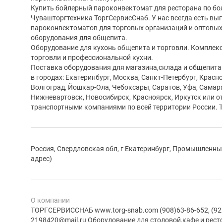
Купить бойлерный пароконвектомат для ресторана по бол
Чувашторгтехника ТоргСервисСнаб. У нас всегда есть в
пароконвектоматов для торговых организаций и оптовы
оборудования для общепита.
Оборудование для кухонь общепита и торговли. Комплек
торговли и профессиональной кухни.
Поставка оборудования для магазина,склада и общепита
в городах: Екатеринбург, Москва, Санкт-Петербург, Красн
Волгоград, Йошкар-Ола, Чебоксары, Саратов, Уфа, Самара
Нижневартовск, Новосибирск, Красноярск, Иркутск или 
транспортными компаниями по всей территории России
Россия, Свердловская обл, г Екатеринбург, Промышленный
адрес)
О компании
ТОРГСЕРВИССНАБ www.torg-snab.com (908)63-86-652, (922)
2198420@mail.ru Оборудование для столовой,кафе и рес