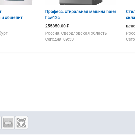
т
Професс. стиральная машина haier
Сте
ый общепит
hcw12c
скла
255850.00 ₽
цена
бург
Россия, Свердловская область
Росс
Сегодня, 09:53
Сего