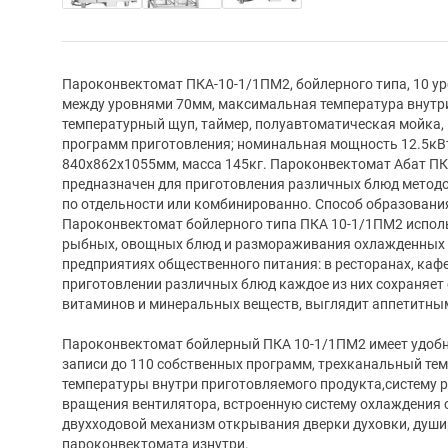
Пароконвектомат ПКА-10-1/1ПМ2, бойлерного типа, 10 у
между уровнями 70мм, максимальная температура внутр
температурный щуп, таймер, полуавтоматическая мойка,
программ приготовления; номинальная мощность 12.5кВт
840х862х1055мм, масса 145кг. Пароконвектомат Абат ПК
предназначен для приготовления различных блюд методо
по отдельности или комбинированно. Способ образования
Пароконвектомат бойлерного типа ПКА 10-1/1ПМ2 исполь
рыбных, овощных блюд и размораживания охлажденных 
предприятиях общественного питания: в ресторанах, каф
приготовлении различных блюд каждое из них сохраняет 
витаминов и минеральных веществ, выглядит аппетитны
Пароконвектомат бойлерный ПКА 10-1/1ПМ2 имеет удобн
записи до 110 собственных программ, трехканальный те
температуры внутри приготовляемого продукта,систему р
вращения вентилятора, встроенную систему охлаждения с
двухходовой механизм открывания дверки духовки, душ
пароконвектомата изнутри.