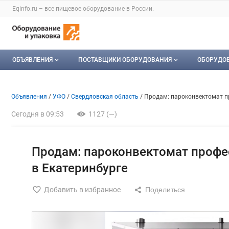
Раздел навигации по сайту eqinfo.ru
Eqinfo.ru – все
пищевое оборудование
в России.
Авторизация и меню пользователя
Навигация по разделам сайта eqinfo.ru
ОБЪЯВЛЕНИЯ
ПОСТАВЩИКИ ОБОРУДОВАНИЯ
ОБОРУДО
Все объявления
О каталоге компаний
Оборуд
Объявление: Продам: пароко
Информация о объявлении
Навигация и управление объявлени
Объявления
УФО
Свердловская область
Продам: пароконвектомат п
Мои объявления
Каталог компаний
Мое об
Сегодня в 09:53
1127 (—)
Моя компания
Платное размещение
Продам: пароконвектомат проф
в Екатеринбурге
Добавить в избранное