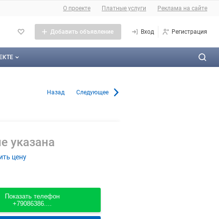
О сайте
О проекте
Платные услуги
Реклама на сайте
Добавить объявление
Вход
Регистрация
ЕКТЕ
оекте
бщепит в Екатеринбурге
Назад
Следующее
тактная информация
личная оферта
е указана
ама на сайте
ить цену
а сайта
такты
Показать телефон
+79086386....