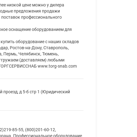
ее низкой цене можно у дилера
ыгодные предложения продажи
х поставок профессионального
сное оснащение оборудованием для
 купить оборудование с наших складов
одар, Ростов-на-Дону, Ставрополь,
, Пермь, Челябинск, Тюмень,
отгружаем (доставляем) любыми
. ТОРГСЕРВИССНАБ www.torg-snab.com
 проезд, д 5-б стр 1 (Юридический
219-85-55, (800)201-60-12,
торана. Профессиональное оборудование