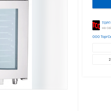
ТОРГ
на са
ООО ТоргС
2