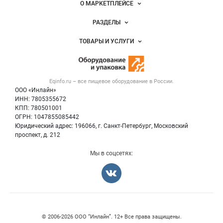
О МАРКЕТПЛЕЙСЕ
Новости Eqinfo.ru
РАЗДЕЛЫ
Услуги и цены
Объявления
ТОВАРЫ И УСЛУГИ
Размещение рекламы
Новости рынка
Оборудование для пищепрома
Публичная оферта
Вакансии
Тара и упаковка
Контактная информация
Блог
Eqinfo.ru – все
пищевое оборудование
в России.
Б/у оборудование
Политика обработки персональных данных
ООО «Инлайн»
Вакансии
Для СМИ
ИНН: 7805355672
КПП: 780501001
Информация о компаниях
ОГРН: 1047855085442
Добавить объявление
Юридический адрес: 196066, г. Санкт-Петербург, Московский
Карта объявлений
проспект, д. 212
Мы в соцсетях:
© 2006‑2026 ООО “Инлайн”. 12+ Все права защищены.