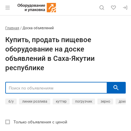
Главная
Доска объявлений
Купить, продать пищевое
оборудование на доске
объявлений в Саха-Якутии
республике
б/у
линии розлива
куттер
погрузчик
зерно
доильн
РЕГИОН
Выбрать регион
Только объявления с ценой