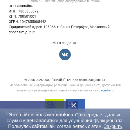
Eqinfo.ru – все
пищевое оборудование
в России.
Б/у оборудование
Политика обработки персональных данных
ООО «Инлайн»
Вакансии
Для СМИ
ИНН: 7805355672
КПП: 780501001
Информация о компаниях
ОГРН: 1047855085442
Добавить объявление
Юридический адрес: 196066, г. Санкт-Петербург, Московский
Карта объявлений
проспект, д. 212
Мы в соцсетях:
© 2006‑2026 ООО “Инлайн”. 12+ Все права защищены.
Использование информации, размещенной на данном сайте, допускается
только при размещении активной гиперссылки на сайт
eqinfo.ru
Eqinfo теперь и в MAX
Этот сайт использует
cookies
и передает данные
службам веб-аналитики для улучшения функционала.
ПЕРЕЙТИ
Пользуясь сайтом, вы соглашаетесь с этим.
Закрыть