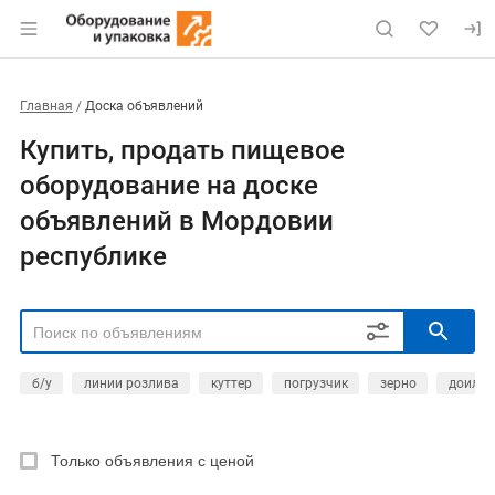
Главная
Доска объявлений
Купить, продать пищевое
оборудование на доске
объявлений в Мордовии
республике
б/у
линии розлива
куттер
погрузчик
зерно
доильн
РЕГИОН
Выбрать регион
Только объявления с ценой