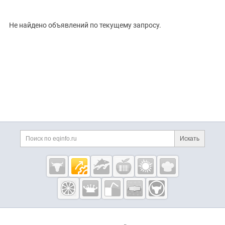
ТИП СДЕЛКИ
Все
Продам
Куплю
РУБРИКА
Не найдено объявлений по текущему запросу.
Цена, ₽
Сбросить
Показать
Искать
Eqinfo.ru —
пищевое
оборудование
и упаковка