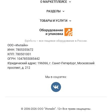
О МАРКЕТПЛЕЙСЕ
Новости Eqinfo.ru
РАЗДЕЛЫ
Услуги и цены
Объявления
ТОВАРЫ И УСЛУГИ
Размещение рекламы
Новости рынка
Оборудование для пищепрома
Публичная оферта
Вакансии
Тара и упаковка
Контактная информация
Блог
Eqinfo.ru – все
пищевое оборудование
в России.
Б/у оборудование
Политика обработки персональных данных
ООО «Инлайн»
Вакансии
Для СМИ
ИНН: 7805355672
КПП: 780501001
Информация о компаниях
ОГРН: 1047855085442
Добавить объявление
Юридический адрес: 196066, г. Санкт-Петербург, Московский
Карта объявлений
проспект, д. 212
Мы в соцсетях:
© 2006‑2026 ООО “Инлайн”. 12+ Все права защищены.