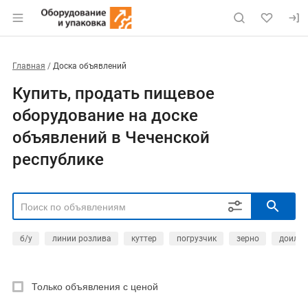
Главная
Доска объявлений
Купить, продать пищевое
оборудование на доске
объявлений в Чеченской
республике
б/у
линии розлива
куттер
погрузчик
зерно
доильн
РЕГИОН
Выбрать регион
Только объявления с ценой