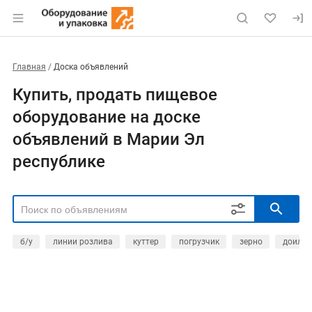
Главная
Доска объявлений
Купить, продать пищевое
оборудование на доске
объявлений в Марии Эл
республике
б/у
линии розлива
куттер
погрузчик
зерно
доильн
РЕГИОН
Выбрать регион