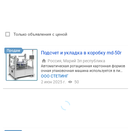
ТИП СДЕЛКИ
Все
Продам
Куплю
РУБРИКА
Только объявления с ценой
Цена, ₽
Продам
Подсчет и укладка в коробку md-50r
Россия, Марий Эл республика
Сбросить
Показать
Автоматическая ротационная картонная формов
очная упаковочная машина используется в пище
вой, фармацевтической, косметической и электро
ООО СТЕТИНГ
нной промышленности. Особенности: - оборудова
2 июн 2025 г.
50
ние подходит для упаковки пакетиков в коробки
разного размера; - компактное, не занимает мног
о места; - нержавеющая сталь 304; - усовершенст
вованная система управления ПЛК в сочетании с
панелью управления с сенсорным экраном позво
ляет легко устанавливать и изменять параметры
упаковки.