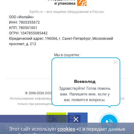
Вакансии
Тара и упаковка
Контактная информация
Блог
Eqinfo.ru – все
пищевое оборудование
в России.
Б/у оборудование
Политика обработки персональных данных
ООО «Инлайн»
Вакансии
Для СМИ
ИНН: 7805355672
КПП: 780501001
Информация о компаниях
ОГРН: 1047855085442
Добавить объявление
Юридический адрес: 196066, г. Санкт-Петербург, Московский
Карта объявлений
проспект, д. 212
Мы в соцсетях:
Всеволод
Здравствуйте! Готов помочь
вам. Напишите мне, если у
© 2006‑2026 ООО “Инлайн”. 12+ Все права защищены.
Использование информации, размещенной на данном сайте, допускается
вас появятся вопросы.
только при размещении активной гиперссылки на сайт
eqinfo.ru
Eqinfo теперь и в MAX
Этот сайт использует
cookies
и передает данные