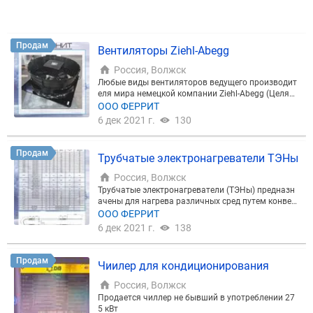
Продам
Вентиляторы Ziehl-Abegg
Россия, Волжск
Любые виды вентиляторов ведущего производит
еля мира немецкой компании Ziehl-Abegg (Целяби
к)
ООО ФЕРРИТ
6 дек 2021 г.
130
Продам
Трубчатые электронагреватели ТЭНы
Россия, Волжск
Трубчатые электронагреватели (ТЭНы) предназн
ачены для нагрева различных сред путем конвек
ции, теплопередачи и излучения посредством пре
ООО ФЕРРИТ
образования электрической энергии в тепловую
6 дек 2021 г.
138
и применяются в качестве комплектующих издел
ий в промышленных и бытовых установках.
Продам
Чиилер для кондиционирования
Россия, Волжск
Продается чиллер не бывший в употреблении 27
5 кВт