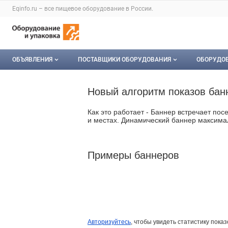
Раздел навигации по сайту eqinfo.ru
Eqinfo.ru – все
пищевое оборудование
в России.
Авторизация и меню пользователя
Навигация по разделам сайта eqinfo.ru
ОБЪЯВЛЕНИЯ
ПОСТАВЩИКИ ОБОРУДОВАНИЯ
ОБОРУДО
Все объявления
О каталоге компаний
Оборуд
Новый алгоритм показов б
Мои объявления
Каталог компаний
Мое об
Как это работает - Баннер встречает по
и местах. Динамический баннер максимал
Моя компания
Платное размещение
Примеры баннеров
Авторизуйтесь
, чтобы увидеть статистику пока