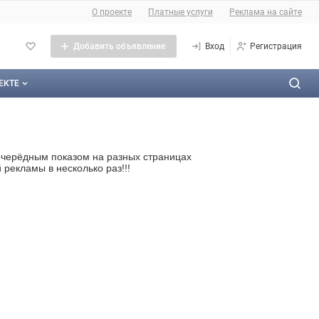
О сайте
О проекте
Платные услуги
Реклама на сайте
Добавить объявление
Вход
Регистрация
ЕКТЕ
оекте
тактная информация
оочерёдным показом на разных страницах
рекламы в несколько раз!!!
личная оферта
ама на сайте
а сайта
такты