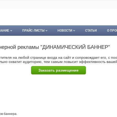
ВАНИЕ
ПРАЙС-ЛИСТЫ
НОВОСТИ
СТАТЬИ
О ПРО
ование
Мои прайс-листы
Новости
О пр
аннерной рекламы "ДИНАМИЧЕСКИЙ БАННЕР"
орудование
Документы
Кон
сетителя на любой странице входа на сайт и сопровождает его, с п
ьно охватит аудиторию, тем самым повысит эффективность вашей 
Календарь событий
Пуб
Заказать размещение
Рекл
Карт
Кон
зов баннера.