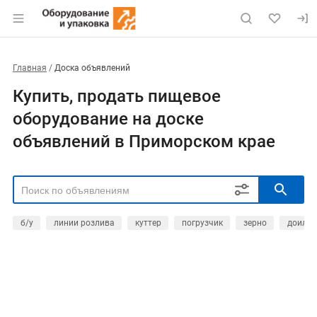
Главная
Доска объявлений
Купить, продать пищевое
оборудование на доске
объявлений в Приморском крае
б/у
линии розлива
куттер
погрузчик
зерно
доильн
РЕГИОН
Выбрать регион
ТИП СДЕЛКИ
Все
Продам
Куплю