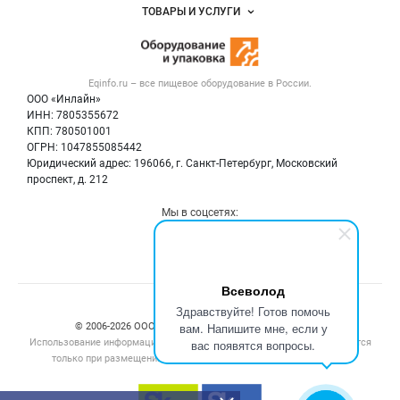
Объявления
ТОВАРЫ И УСЛУГИ
Размещение рекламы
Новости рынка
Оборудование для пищепрома
Публичная оферта
Вакансии
Тара и упаковка
Контактная информация
Блог
Eqinfo.ru – все
пищевое оборудование
в России.
Б/у оборудование
Политика обработки персональных данных
ООО «Инлайн»
Вакансии
Для СМИ
ИНН: 7805355672
КПП: 780501001
Информация о компаниях
ОГРН: 1047855085442
Добавить объявление
Юридический адрес: 196066, г. Санкт-Петербург, Московский
Карта объявлений
проспект, д. 212
Мы в соцсетях:
Всеволод
Здравствуйте! Готов помочь
вам. Напишите мне, если у
© 2006‑2026 ООО “Инлайн”. 12+ Все права защищены.
Использование информации, размещенной на данном сайте, допускается
вас появятся вопросы.
только при размещении активной гиперссылки на сайт
eqinfo.ru