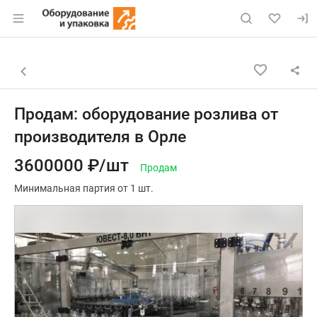
Раздел навигации по сайту eqinfo.ru
Объявление: Продам: оборудов
Информация о объявлении
Навигация и управление объявлением
Назад к списку объявлений
Продам: оборудование розлива от
производителя в Орле
3600000 ₽/шт
Продам
Минимальная партия от 1 шт.