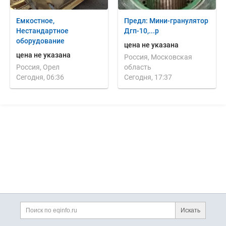
Емкостное,
Предл: Мини-гранулятор
Нестандартное
Дгп-10,...р
оборудование
цена не указана
цена не указана
Россия, Московская
Россия, Орел
область
Сегодня, 06:36
Сегодня, 17:37
Дополнительная информация
Поиск по сайту и ссы
Искать