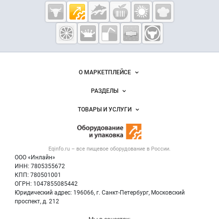
Cсылки на полезные проекты
Eqinfo.ru —
пищевое
оборудование
и упаковка
Важные разделы и контакты
Навигация по сайту
О МАРКЕТПЛЕЙСЕ
Новости Eqinfo.ru
РАЗДЕЛЫ
Услуги и цены
Объявления
ТОВАРЫ И УСЛУГИ
Размещение рекламы
Новости рынка
Оборудование для пищепрома
Публичная оферта
Вакансии
Тара и упаковка
Контактная информация
Блог
Eqinfo.ru – все
пищевое оборудование
в России.
Б/у оборудование
Политика обработки персональных данных
ООО «Инлайн»
Вакансии
Для СМИ
ИНН: 7805355672
КПП: 780501001
Информация о компаниях
ОГРН: 1047855085442
Добавить объявление
Юридический адрес: 196066, г. Санкт-Петербург, Московский
Карта объявлений
проспект, д. 212