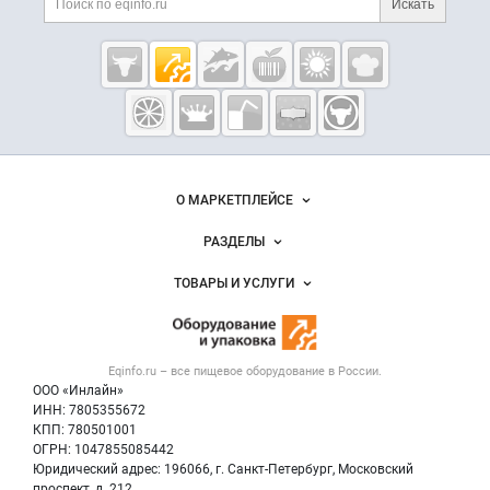
Искать
Eqinfo.ru —
пищевое
оборудование
и упаковка
О МАРКЕТПЛЕЙСЕ
Новости Eqinfo.ru
РАЗДЕЛЫ
Услуги и цены
Объявления
ТОВАРЫ И УСЛУГИ
Размещение рекламы
Новости рынка
Оборудование для пищепрома
Публичная оферта
Вакансии
Тара и упаковка
Контактная информация
Блог
Eqinfo.ru – все
пищевое оборудование
в России.
Б/у оборудование
Политика обработки персональных данных
ООО «Инлайн»
Вакансии
Для СМИ
ИНН: 7805355672
КПП: 780501001
Информация о компаниях
ОГРН: 1047855085442
Добавить объявление
Юридический адрес: 196066, г. Санкт-Петербург, Московский
Карта объявлений
проспект, д. 212