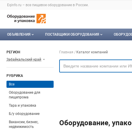
Раздел навигации по сайту eqinfo.ru
Eqinfo.ru – все
пищевое оборудование
в России.
Авторизация и меню пользователя
Навигация по разделам сайта eqinfo.ru
ОБЪЯВЛЕНИЯ
ПОСТАВЩИКИ ОБОРУДОВАНИЯ
ОБОРУДО
Все объявления
О каталоге компаний
Оборуд
Навигация по компа
РЕГИОН
Главная
Каталог компаний
Забайкальский край
Мои объявления
Каталог компаний
Мое об
Моя компания
РУБРИКА
Платное размещение
Все
Оборудование для
пищепрома
Тара и упаковка
Б/у оборудование
Оборудование, упако
Вакансии, бизнес,
недвижимость