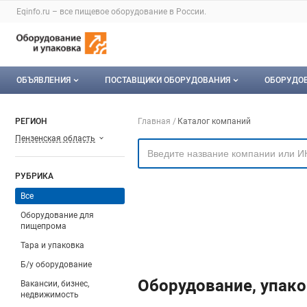
Раздел навигации по сайту eqinfo.ru
Eqinfo.ru – все
пищевое оборудование
в России.
Авторизация и меню пользователя
Навигация по разделам сайта eqinfo.ru
ОБЪЯВЛЕНИЯ
ПОСТАВЩИКИ ОБОРУДОВАНИЯ
ОБОРУДО
Все объявления
О каталоге компаний
Оборуд
Навигация по компа
РЕГИОН
Главная
Каталог компаний
Пензенская область
Мои объявления
Каталог компаний
Мое об
Моя компания
РУБРИКА
Платное размещение
Все
Оборудование для
пищепрома
Тара и упаковка
Б/у оборудование
Оборудование, упако
Вакансии, бизнес,
недвижимость