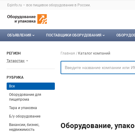
Раздел навигации по сайту eqinfo.ru
Eqinfo.ru – все
пищевое оборудование
в России.
Авторизация и меню пользователя
Навигация по разделам сайта eqinfo.ru
ОБЪЯВЛЕНИЯ
ПОСТАВЩИКИ ОБОРУДОВАНИЯ
ОБОРУДО
Все объявления
О каталоге компаний
Оборуд
Навигация по компа
РЕГИОН
Главная
Каталог компаний
Татарстан
Мои объявления
Каталог компаний
Мое об
Моя компания
РУБРИКА
Платное размещение
Все
Оборудование для
пищепрома
Тара и упаковка
Б/у оборудование
Оборудование, упако
Вакансии, бизнес,
недвижимость