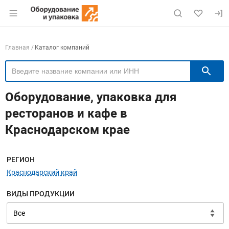
Раздел навигации по сайту eqinfo.ru
Навигация по компаниям
Главная
Каталог компаний
П
Оборудование, упаковка для
ресторанов и кафе в
Краснодарском крае
Меню навигации
РЕГИОН
Краснодарский край
ВИДЫ ПРОДУКЦИИ