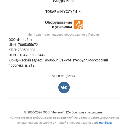
РАЗДЕЛЫ
Услуги и цены
Объявления
ТОВАРЫ И УСЛУГИ
Размещение рекламы
Новости рынка
Оборудование для пищепрома
Публичная оферта
Вакансии
Тара и упаковка
Контактная информация
Блог
Eqinfo.ru – все
пищевое оборудование
в России.
Б/у оборудование
Политика обработки персональных данных
ООО «Инлайн»
Вакансии
Для СМИ
ИНН: 7805355672
КПП: 780501001
Информация о компаниях
ОГРН: 1047855085442
Добавить объявление
Юридический адрес: 196066, г. Санкт-Петербург, Московский
Карта объявлений
проспект, д. 212
Мы в соцсетях:
Счетчики, авторское право, логотипы
© 2006‑2026 ООО “Инлайн”. 12+ Все права защищены.
Использование информации, размещенной на данном сайте, допускается
только при размещении активной гиперссылки на сайт
eqinfo.ru