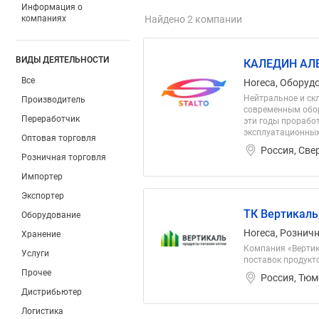
Информация о
компаниях
Найдено 2 компании
ВИДЫ ДЕЯТЕЛЬНОСТИ
КАЛЕДИН АЛ
Все
Horeca, Оборуд
Нейтральное и ск
Производитель
современным обор
Переработчик
эти годы прорабо
эксплуатационных
Оптовая торговля
Россия, Све
Розничная торговля
Импортер
Экспортер
ТК Вертикаль
Оборудование
Horeca, Рознич
Хранение
Компания «Вертик
Услуги
поставок продукт
Прочее
Россия, Тюм
Дистрибьютер
Логистика