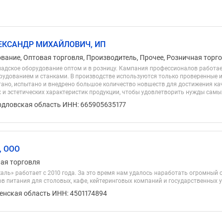
ЕКСАНДР МИХАЙЛОВИЧ, ИП
ование, Оптовая торговля, Производитель, Прочее, Розничная торг
ладское оборудование оптом и в розницу. Кампания профессионалов работае
удованием и станками. В производстве используются только проверенные и
тано, испытано и внедрено большое количество новшеств для достижения ка
 и эстетических характеристик продукции, чтобы удовлетворить нужды самых
рдловская область ИНН: 665905635177
, ООО
ная торговля
аль» работает с 2010 года. За это время нам удалось наработать огромный 
ов питания для столовых, кафе, кейтеринговых компаний и государственных 
енская область ИНН: 4501174894