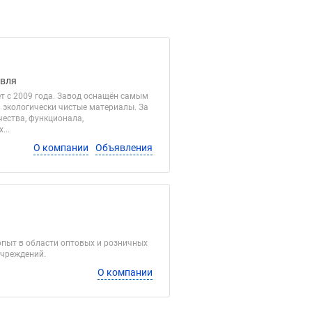
овля
т с 2009 года. Завод оснащён самым
 экологически чистые материалы. За
чества, функционала,
...
О компании
Объявления
опыт в области оптовых и розничных
учреждений.
О компании