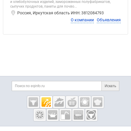
и хлебобулочных изделий, замороженных полуфабрикатов,
сыпучих продуктов, пакеты для почво...
Россия, Иркутская область ИНН: 3812084793
О компании
Объявления
Дополнительная информация
Поиск по сайту и ссы
Искать
Cсылки на полезные проекты
Eqinfo.ru —
пищевое
оборудование
и упаковка