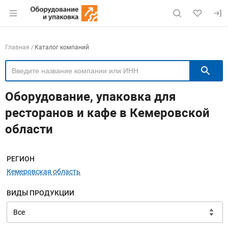
Раздел навигации по сайту eqinfo.ru
Навигация по компаниям
Главная
Каталог компаний
П
Оборудование, упаковка для
ресторанов и кафе в Кемеровской
области
Меню навигации
РЕГИОН
Кемеровская область
ВИДЫ ПРОДУКЦИИ