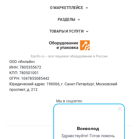
Важные разделы и контакты
Навигация по сайту
О МАРКЕТПЛЕЙСЕ
Новости Eqinfo.ru
РАЗДЕЛЫ
Услуги и цены
Объявления
ТОВАРЫ И УСЛУГИ
Размещение рекламы
Новости рынка
Оборудование для пищепрома
Публичная оферта
Вакансии
Тара и упаковка
Контактная информация
Блог
Eqinfo.ru – все
пищевое оборудование
в России.
Б/у оборудование
Политика обработки персональных данных
ООО «Инлайн»
Вакансии
Для СМИ
ИНН: 7805355672
КПП: 780501001
Информация о компаниях
ОГРН: 1047855085442
Добавить объявление
Юридический адрес: 196066, г. Санкт-Петербург, Московский
Карта объявлений
проспект, д. 212
Мы в соцсетях:
Всеволод
Счетчики, авторское право, логотипы
Здравствуйте! Готов помочь