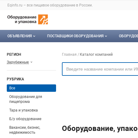
Раздел навигации по сайту eqinfo.ru
Eqinfo.ru – все
пищевое оборудование
в России.
Авторизация и меню пользователя
Навигация по разделам сайта eqinfo.ru
ОБЪЯВЛЕНИЯ
ПОСТАВЩИКИ ОБОРУДОВАНИЯ
ОБОРУДО
Все объявления
О каталоге компаний
Оборуд
Навигация по компа
РЕГИОН
Главная
Каталог компаний
Зарубежные
Мои объявления
Каталог компаний
Мое об
Моя компания
РУБРИКА
Платное размещение
Все
Оборудование для
пищепрома
Тара и упаковка
Б/у оборудование
Оборудование, упако
Вакансии, бизнес,
недвижимость