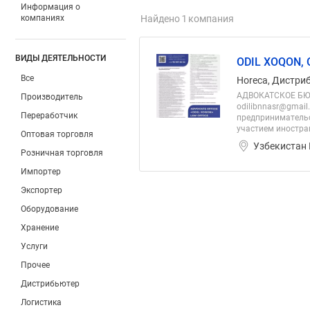
Информация о
компаниях
Найдено 1 компания
ВИДЫ ДЕЯТЕЛЬНОСТИ
ODIL XOQON,
Все
Horeca, Дистри
АДВОКАТСКОЕ БЮРО
Производитель
odilibnnasr@gmail.c
Переработчик
предпринимательс
участием иностран
Оптовая торговля
Узбекистан 
Розничная торговля
Импортер
Экспортер
Оборудование
Хранение
Услуги
Прочее
Дистрибьютер
Логистика