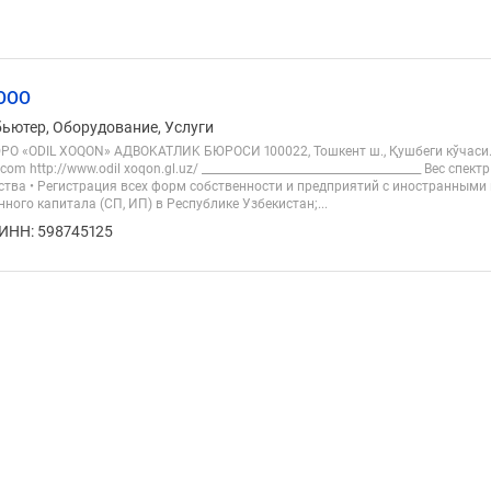
 ООО
бьютер, Оборудование, Услуги
 «ODIL XOQON» AДВOKATЛИK БЮРOСИ 100022, Тошкент ш., Қушбеги кўчаси., 18-
om http://www.odil xoqon.gl.uz/ ________________________________________ Вес спе
тва • Регистрация всех форм собственности и предприятий с иностранными
ного капитала (СП, ИП) в Республике Узбекистан;...
ИНН: 598745125