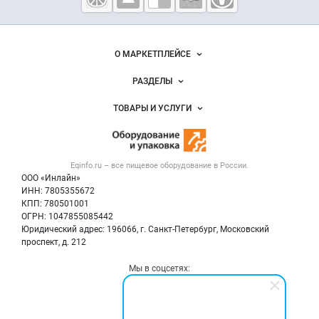
оборудование
и упаковка
Важные разделы и контакты
Навигация по сайту
О МАРКЕТПЛЕЙСЕ
Новости Eqinfo.ru
РАЗДЕЛЫ
Услуги и цены
Объявления
ТОВАРЫ И УСЛУГИ
Размещение рекламы
Новости рынка
Оборудование для пищепрома
Публичная оферта
Вакансии
Тара и упаковка
Контактная информация
Блог
Eqinfo.ru – все
пищевое оборудование
в России.
Б/у оборудование
Политика обработки персональных данных
ООО «Инлайн»
Вакансии
Для СМИ
ИНН: 7805355672
КПП: 780501001
Информация о компаниях
ОГРН: 1047855085442
Добавить объявление
Юридический адрес: 196066, г. Санкт-Петербург, Московский
Карта объявлений
проспект, д. 212
Мы в соцсетях: