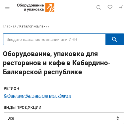
Раздел навигации по сайту eqinfo.ru
Навигация по компаниям
Главная
Каталог компаний
П
Оборудование, упаковка для
ресторанов и кафе в Кабардино-
Балкарской республике
Меню навигации
РЕГИОН
Кабардино-Балкарская республика
ВИДЫ ПРОДУКЦИИ