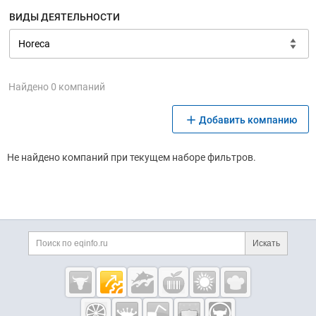
ВИДЫ ДЕЯТЕЛЬНОСТИ
Найдено 0 компаний
Добавить компанию
Не найдено компаний при текущем наборе фильтров.
Дополнительная информация
Поиск по сайту и ссы
Искать
Cсылки на полезные проекты
Eqinfo.ru —
пищевое