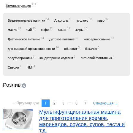
217
Комплектующие
54
41
37
37
Безалкогольные напитки
Алкоголь
молоко
пиво
24
23
22
19
16
масло
чай
кофе
какао
жиры
14
13
12
Диетическое питание
Детское питание
консервирование
10
5
5
для пищевой промышленности
общепит
бакалея
5
5
4
полуфабрикаты
кондитерские изделия
питьевой фонтанчик
4
4
Специи
HMI
Розлив
← Предыдущая
…
1
2
3
6
7
Следующая →
Мультифункциональная машина
для приготовления кремов,
маринадов, соусов, супов, теста и
т.д.