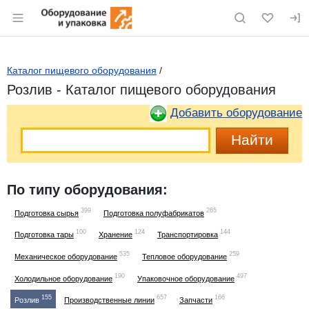
Раздел навигации по сайту eqinfo.ru
Каталог пищевого оборудования
/
Розлив - Каталог пищевого оборудования
Добавить оборудование
По типу оборудования:
399
265
Подготовка сырья
Подготовка полуфабрикатов
100
124
144
Подготовка тары
Хранение
Транспортировка
535
259
Механическое оборудование
Тепловое оборудование
190
497
Холодильное оборудование
Упаковочное оборудование
155
657
166
Розлив
Производственные линии
Запчасти