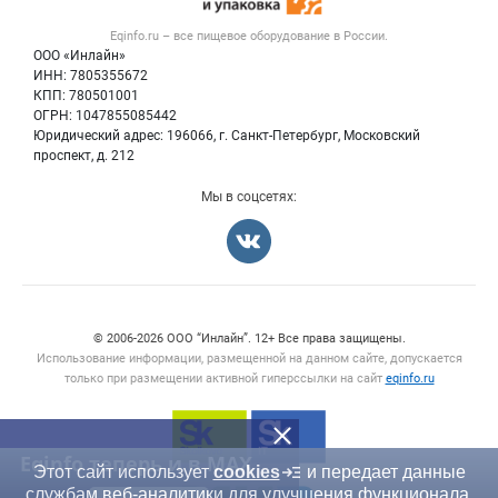
Тара и упаковка
Контактная информация
Блог
Eqinfo.ru – все
пищевое оборудование
в России.
Б/у оборудование
Политика обработки персональных данных
ООО «Инлайн»
Вакансии
Для СМИ
ИНН: 7805355672
КПП: 780501001
Информация о компаниях
ОГРН: 1047855085442
Добавить объявление
Юридический адрес: 196066, г. Санкт-Петербург, Московский
Карта объявлений
проспект, д. 212
Мы в соцсетях:
Счетчики, авторское право, логотипы
© 2006‑2026 ООО “Инлайн”. 12+ Все права защищены.
Использование информации, размещенной на данном сайте, допускается
только при размещении активной гиперссылки на сайт
eqinfo.ru
Eqinfo теперь и в MAX
Этот сайт использует
cookies
и передает данные
службам веб-аналитики для улучшения функционала.