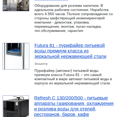
Оборудование для розлива напитков. В
идеальном рабочем состоянии. Наработка
всего 4.950 часов. Полное сопровождение со
стороны шефствующей инжиниринговой
компании - демонтаж, упаковка,
перемещение, монтаж, пуско-наладка,
тех.обслуживание, гарантия.
Futura 81 - пурифайер питьевой
воды премиум класса из
зеркальной нержавеющей стали
Экоцентр
Пурифайер (автомат) питьевой воды
премиум класса Futura 81 – это самый
компактный в мире автомат питьевой воды в
корпусе из зеркальной нержавеющей стали.
Refresh C 130/200/500 - питьевые
аппараты газирования, охлаждения
и розлива воды для отелей,
ресторанов, баров, кафе