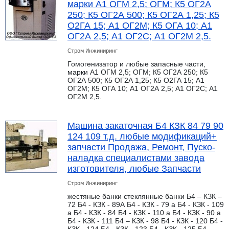
марки А1 ОГМ 2,5; ОГМ; К5 ОГ2А
250; К5 ОГ2А 500; К5 ОГ2А 1,25; К5
О2ГА 15; А1 ОГ2М; К5 ОГА 10; А1
ОГ2А 2,5; А1 ОГ2С; А1 ОГ2M 2,5.
Стром Инжиниринг
Гомогенизатор и любые запасные части,
марки А1 ОГМ 2,5; ОГМ; К5 ОГ2А 250; К5
ОГ2А 500; К5 ОГ2А 1,25; К5 О2ГА 15; А1
ОГ2М; К5 ОГА 10; А1 ОГ2А 2,5; А1 ОГ2С; А1
ОГ2M 2,5.
Машина закаточная Б4 КЗК 84 79 90
124 109 т.д. любые модификаций+
запчасти Продажа, Ремонт, Пуско-
наладка специалистами завода
изготовителя, любые Запчасти
Стром Инжиниринг
жестяные банки стеклянные банки Б4 – КЗК –
72 Б4 - КЗК - 89А Б4 - КЗК - 79 а Б4 - КЗК - 109
а Б4 - КЗК - 84 Б4 - КЗК - 110 а Б4 - КЗК - 90 а
Б4 - КЗК - 111 Б4 – КЗК - 98 Б4 - КЗК - 120 Б4 -
КЗК - 124 Б4 - КЗК - 123 Б4 - КЗК - 125 Б4 -