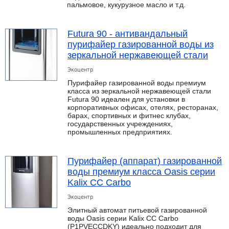
пальмовое, кукурузное масло и т.д.
Futura 90 - антивандальный
пурифайер газированной воды из
зеркальной нержавеющей стали
Экоцентр
Пурифайер газированной воды премиум
класса из зеркальной нержавеющей стали
Futura 90 идеален для установки в
корпоративных офисах, отелях, ресторанах,
барах, спортивных и фитнес клубах,
государственных учреждениях,
промышленных предприятиях.
Пурифайер (аппарат) газированной
воды премиум класса Oasis серии
Kalix CC Carbo
Экоцентр
Элитный автомат питьевой газированной
воды Oasis серии Kalix CC Carbo
(P1PVECCDKY) идеально подходит для