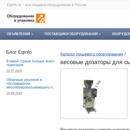
Раздел навигации по сайту eqinfo.ru
Eqinfo.ru – все
пищевое оборудование
в России.
Авторизация и меню пользователя
Навигация по разделам сайта eqinfo.ru
ОБЪЯВЛЕНИЯ
ПОСТАВЩИКИ ОБОРУДОВАНИЯ
ОБОРУДО
Все объявления
О каталоге компаний
Оборуд
Блог Eqinfo
Каталог пищевого оборудования
/
Мои объявления
Каталог компаний
Мое об
весовые дозаторы для сып
В какой стране больше всего
тракторов
Моя компания
20.07.2020
Облачные решения в
Платное размещение
обслуживании
мясоперерабатывающего о...
16.09.2019
Весовые дозаторы широко использу