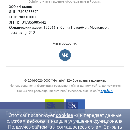
Eqinfo.ru – все
пищевое оборудование
в России.
Б/у оборудование
Политика обработки персональных данных
ООО «Инлайн»
Вакансии
Для СМИ
ИНН: 7805355672
КПП: 780501001
Информация о компаниях
ОГРН: 1047855085442
Добавить объявление
Юридический адрес: 196066, г. Санкт-Петербург, Московский
Карта объявлений
проспект, д. 212
Мы в соцсетях:
Счетчики, авторское право, логотипы
© 2006‑2026 ООО “Инлайн”. 12+ Все права защищены.
Использование информации, размещенной на данном сайте, допускается
только при размещении активной гиперссылки на сайт
eqinfo.ru
Eqinfo теперь и в MAX
Этот сайт использует
cookies
и передает данные
службам веб-аналитики для улучшения функционала.
ПЕРЕЙТИ
Пользуясь сайтом, вы соглашаетесь с этим.
Закрыть