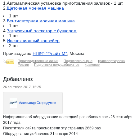
1.Автоматическая установка приготовления заливок - 1 шт.
2.
Щеточная моечная машина
1 шт.
3.
Вентиляторная моечная машина
1 шт.
4.
Загрузочный элеватор с бункером
1 шт.
5.
Инспекционный конвейер
2 шт.
Производство
НПКФ "Флайт-М"
, Москва.
Производственные линии
Подготовка сырья
транспортировка
Розлив
Подготовка полуфабрикатов
хранение
Добавлено:
26 сентября 2017, 15:25
Александр Скородумов
Информация об оборудовании последний раз обновлялась 26 сентября
2017 года
Посетители сайта просмотрели эту страницу 2669 раз
Оборудование добавлено 31 января 2014