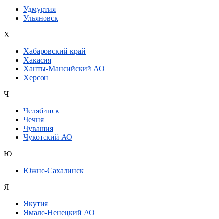
Удмуртия
Ульяновск
Х
Хабаровский край
Хакасия
Ханты-Мансийский АО
Херсон
Ч
Челябинск
Чечня
Чувашия
Чукотский АО
Ю
Южно-Сахалинск
Я
Якутия
Ямало-Ненецкий АО