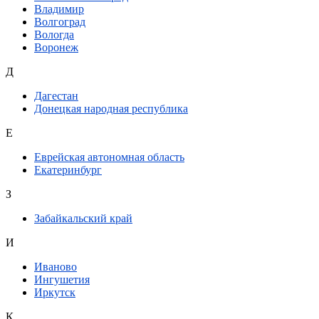
Владимир
Волгоград
Вологда
Воронеж
Д
Дагестан
Донецкая народная республика
Е
Еврейская автономная область
Екатеринбург
З
Забайкальский край
И
Иваново
Ингушетия
Иркутск
К