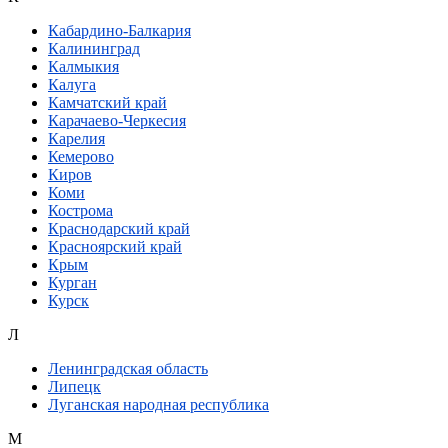
Кабардино-Балкария
Калининград
Калмыкия
Калуга
Камчатский край
Карачаево-Черкесия
Карелия
Кемерово
Киров
Коми
Кострома
Краснодарский край
Красноярский край
Крым
Курган
Курск
Л
Ленинградская область
Липецк
Луганская народная республика
М