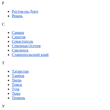
Р
Ростов-на-Дону
Рязань
С
Самара
Саратов
Севастополь
Северная Осетия
Смоленск
Ставропольский край
Т
Татарстан
Тамбов
Тверь
Томск
Тула
Тыва
Тюмень
У