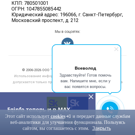
КПП: 780501001
Информация о компаниях
ОГРН: 1047855085442
Добавить объявление
Юридический адрес: 196066, г. Санкт-Петербург,
Московский проспект, д. 212
Карта объявлений
Мы в соцсетях:
Счетчики, авторское право, логотипы
Всеволод
© 2006‑2026 ООО “Инлайн”. 12+ Все права защищены.
Здравствуйте! Готов помочь
Использование информации, размещенной на данном сайте,
вам. Напишите мне, если у
допускается только при размещении активной гиперссылки на
вас появятся вопросы.
сайт
eqinfo.ru
Eqinfo теперь и в MAX
Этот сайт использует
cookies
и передает данные службам
веб-аналитики для улучшения функционала. Пользуясь
ПЕРЕЙТИ
сайтом, вы соглашаетесь с этим.
Закрыть