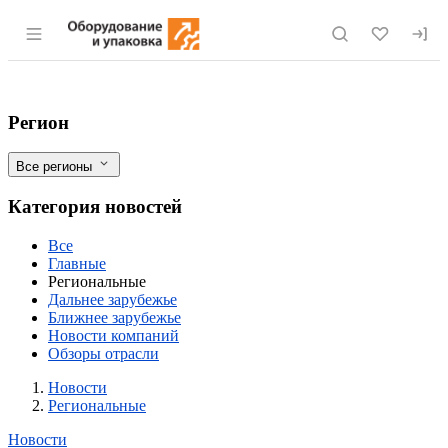
Раздел навигации по сайту eqinfo.ru
Уборочная кампания в Липецкой област
Фильтры
Регион
Все регионы
Категория новостей
Все
Главные
Региональные
Дальнее зарубежье
Ближнее зарубежье
Новости компаний
Обзоры отрасли
Новости
Разделы
Новости
Региональные
Новости