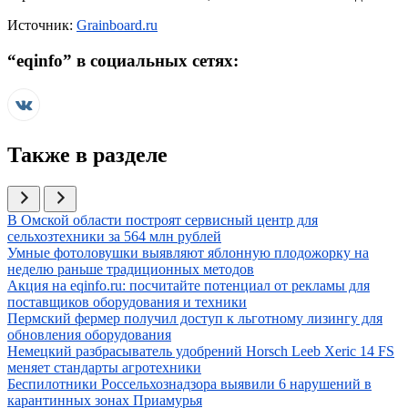
Источник:
Grainboard.ru
“
eqinfo
” в социальных сетях:
Также в разделе
Иллюстрация новости
В Омской области построят сервисный центр для
сельхозтехники за 564 млн рублей
Иллюстрация новости
Умные фотоловушки выявляют яблонную плодожорку на
неделю раньше традиционных методов
Иллюстрация новости
Акция на eqinfo.ru: посчитайте потенциал от рекламы для
поставщиков оборудования и техники
Иллюстрация новости
Пермский фермер получил доступ к льготному лизингу для
обновления оборудования
Иллюстрация новости
Немецкий разбрасыватель удобрений Horsch Leeb Xeric 14 FS
меняет стандарты агротехники
Иллюстрация новости
Беспилотники Россельхознадзора выявили 6 нарушений в
карантинных зонах Приамурья