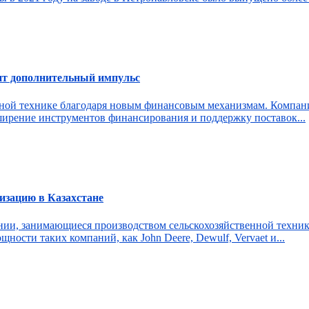
чит дополнительный импульс
нной технике благодаря новым финансовым механизмам. Компани
ширение инструментов финансирования и поддержку поставок...
изацию в Казахстане
нии, занимающиеся производством сельскохозяйственной техник
ности таких компаний, как John Deere, Dewulf, Vervaet и...