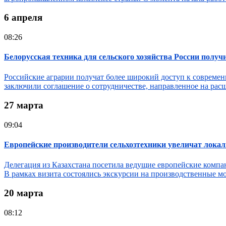
6 апреля
08:26
Белорусская техника для сельского хозяйства России полу
Российские аграрии получат более широкий доступ к совреме
заключили соглашение о сотрудничестве, направленное на рас
27 марта
09:04
Европейские производители сельхозтехники увеличат локал
Делегация из Казахстана посетила ведущие европейские компа
В рамках визита состоялись экскурсии на производственные мощ
20 марта
08:12