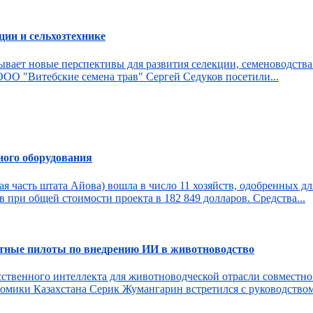
ии и сельхозтехнике
ает новые перспективы для развития селекции, семеноводства и
ОО "Витебские семена трав" Сергей Седуков посетили...
ного оборудования
я часть штата Айова) вошла в число 11 хозяйств, одобренных для
при общей стоимости проекта в 182 849 долларов. Средства...
естные пилоты по внедрению ИИ в животноводство
усственного интеллекта для животноводческой отрасли совмест
номики Казахстана Серик Жумангарин встретился с руководством