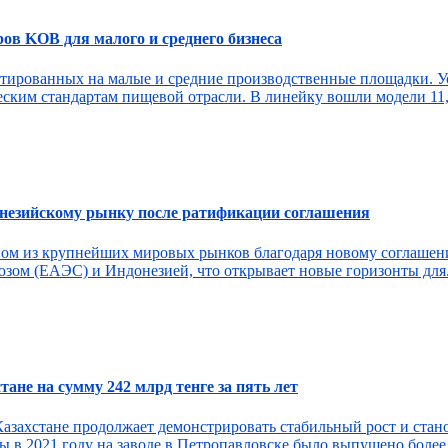
в KOB для малого и среднего бизнеса
рованных на малые и средние производственные площадки. Уст
им стандартам пищевой отрасли. В линейку вошли модели 11, 22
онезийскому рынку после ратификации соглашения
ном из крупнейших мировых рынков благодаря новому соглашен
ом (ЕАЭС) и Индонезией, что открывает новые горизонты для.
ане на сумму 242 млрд тенге за пять лет
азахстане продолжает демонстрировать стабильный рост и стан
 в 2021 году на заводе в Петропавловске было выпущено более 