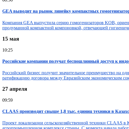
GEA выводит на рынок линейку компактных гомогенизаторо
Компания GEA выпустила серию гомогенизаторов KOB, ориенти
продуманной компактной компоновкой, отвечающей гигиеническ
15 мая
10:25
Российские компании получат беспошлинный доступ к инд
Российский бизнес получит значительное преимущество на од
ратификацию договора между Евразийским экономическим союз
27 апреля
09:59
CLAAS производит свыше 1,8 тыс. единиц техники в Казахст
Проект локализации сельскохозяйственной техники CLAAS в К
агропромышленном комплексе страны. С момента начала работы