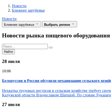
Разделы
Новости
Ближнее зарубежье
Новости
Ближнее зарубежье
Выбрать регион
Новости рынка пищевого оборудования
Найти
28 июля
10:06
Белоруссия и Россия обсудили механизацию сельского хозяй
Нехватка трудовых ресурсов в сельском хозяйстве требует сро
Калужской области Владиславом Шапшой. По словам Лукашенко,
27 июля