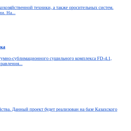
кохозяйственной техники, а также оросительных систем.
и. На...
ока
уумно-сублимационного сушильного комплекса FD-4.1,
равления...
ства. Данный проект будет реализован на базе Казахского