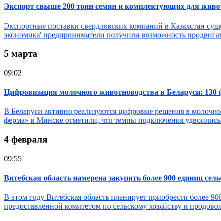
Экспорт свыше 200 тонн семян и комплектующих для живот
Экспортные поставки свердловских компаний в Казахстан сущ
экономика' предприниматели получили возможность продвигать
5 марта
09:02
Цифровизация молочного животноводства в Беларуси: 13
В Беларуси активно реализуются цифровые решения в молочн
ферма» в Минске отметили, что темпы подключения удвоились.
4 февраля
09:55
Витебская область намерена закупить более 900 единиц сель
В этом году Витебская область планирует приобрести более 90
предоставленной комитетом по сельскому хозяйству и продово