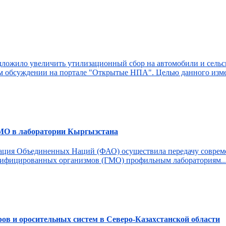
дложило увеличить утилизационный сбор на автомобили и сельс
м обсуждении на портале "Открытые НПА". Целью данного изме
ГМО в лаборатории Кыргызстана
изация Объединенных Наций (ФАО) осуществила передачу соврем
одифицированных организмов (ГМО) профильным лабораториям..
ров и оросительных систем в Северо-Казахстанской области