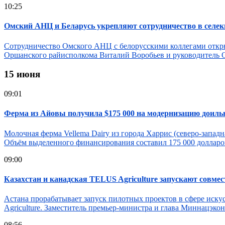
10:25
Омский АНЦ и Беларусь укрепляют сотрудничество в селекц
Сотрудничество Омского АНЦ с белорусскими коллегами открыв
Оршанского райисполкома Виталий Воробьев и руководитель О
15 июня
09:01
Ферма из Айовы получила $175 000 на модернизацию доиль
Молочная ферма Vellema Dairy из города Харрис (северо-западна
Объём выделенного финансирования составил 175 000 долларов 
09:00
Казахстан и канадская TELUS Agriculture запускают совм
Астана прорабатывает запуск пилотных проектов в сфере иск
Agriculture. Заместитель премьер-министра и глава Миннацэко
08:56