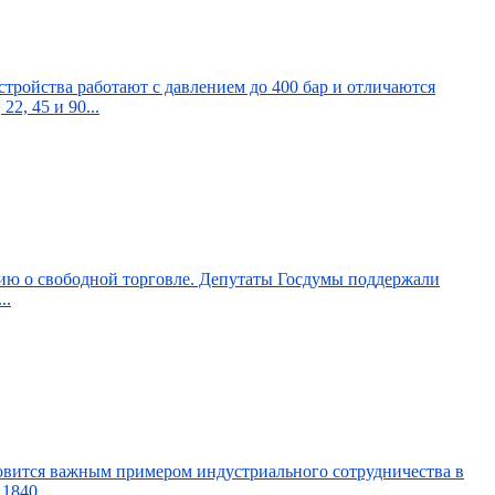
ройства работают с давлением до 400 бар и отличаются
, 45 и 90...
ию о свободной торговле. Депутаты Госдумы поддержали
..
овится важным примером индустриального сотрудничества в
1840...