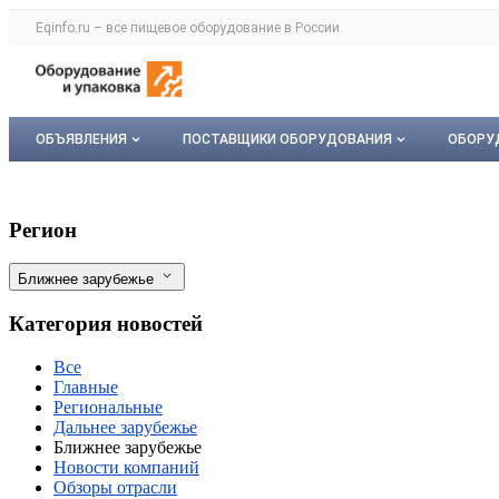
Раздел навигации по сайту eqinfo.ru
Eqinfo.ru – все
пищевое оборудование
в России.
Авторизация и меню пользователя
Навигация по разделам сайта eqinfo.ru
ОБЪЯВЛЕНИЯ
ПОСТАВЩИКИ ОБОРУДОВАНИЯ
ОБОРУ
Все объявления
О каталоге компаний
Обор
Новости рынка пищевого оборудования 
Фильтры
Регион
Мои объявления
Каталог компаний
Мое 
Ближнее зарубежье
Моя компания
Категория новостей
Платное размещение
Все
Главные
Региональные
Дальнее зарубежье
Ближнее зарубежье
Новости компаний
Обзоры отрасли