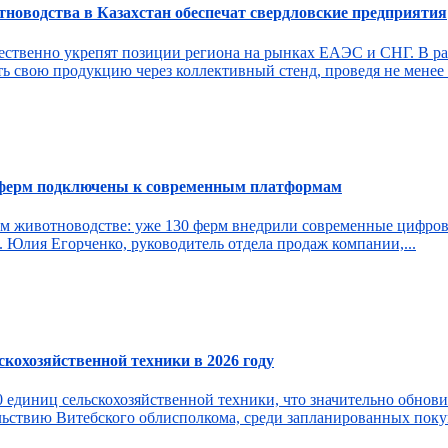
новодства в Казахстан обеспечат свердловские предприятия
ественно укрепят позиции региона на рынках ЕАЭС и СНГ. В ра
 свою продукцию через коллективный стенд, проведя не менее 8
0 ферм подключены к современным платформам
ом животноводстве: уже 130 ферм внедрили современные цифр
 Юлия Егорченко, руководитель отдела продаж компании,...
скохозяйственной техники в 2026 году
0 единиц сельскохозяйственной техники, что значительно обнов
льствию Витебского облисполкома, среди запланированных поку