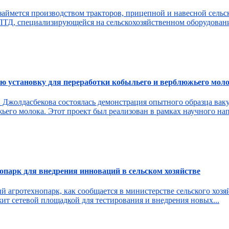
займется производством тракторов, прицепной и навесной сельс
ЛТД, специализирующейся на сельскохозяйственном оборудовани
ю установку для переработки кобыльего и верблюжьего мол
 Джолдасбекова состоялась демонстрация опытного образца вак
ьего молока. Этот проект был реализован в рамках научного нап
нопарк для внедрения инноваций в сельском хозяйстве
 агротехнопарк, как сообщается в министерстве сельского хозяй
ит сетевой площадкой для тестирования и внедрения новых...