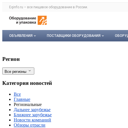
Раздел навигации по сайту eqinfo.ru
Eqinfo.ru – все
пищевое оборудование
в России.
Авторизация и меню пользователя
Навигация по разделам сайта eqinfo.ru
ОБЪЯВЛЕНИЯ
ПОСТАВЩИКИ ОБОРУДОВАНИЯ
ОБОРУ
Все объявления
О каталоге компаний
Обор
В Прикамье зафиксирован 20% рост об
Фильтры
Регион
Мои объявления
Каталог компаний
Мое 
Все регионы
Моя компания
Категория новостей
Платное размещение
Все
Главные
Региональные
Дальнее зарубежье
Ближнее зарубежье
Новости компаний
Обзоры отрасли