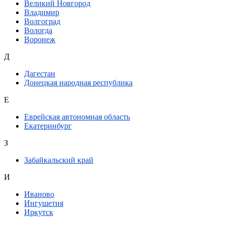
Великий Новгород
Владимир
Волгоград
Вологда
Воронеж
Д
Дагестан
Донецкая народная республика
Е
Еврейская автономная область
Екатеринбург
З
Забайкальский край
И
Иваново
Ингушетия
Иркутск