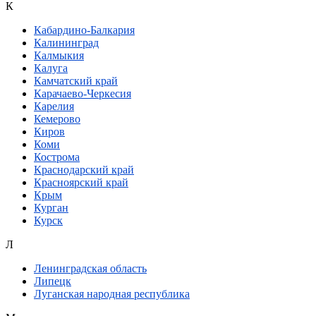
К
Кабардино-Балкария
Калининград
Калмыкия
Калуга
Камчатский край
Карачаево-Черкесия
Карелия
Кемерово
Киров
Коми
Кострома
Краснодарский край
Красноярский край
Крым
Курган
Курск
Л
Ленинградская область
Липецк
Луганская народная республика