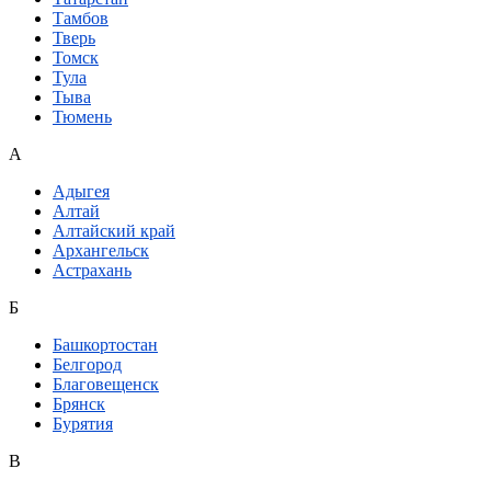
Тамбов
Тверь
Томск
Тула
Тыва
Тюмень
А
Адыгея
Алтай
Алтайский край
Архангельск
Астрахань
Б
Башкортостан
Белгород
Благовещенск
Брянск
Бурятия
В