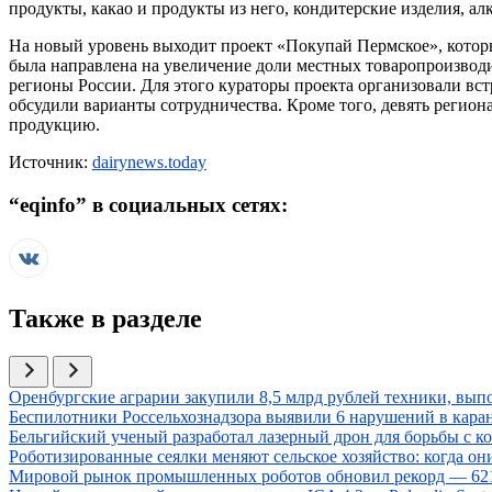
продукты, какао и продукты из него, кондитерские изделия, ал
На новый уровень выходит проект «Покупай Пермское», которы
была направлена на увеличение доли местных товаропроизводи
регионы России. Для этого кураторы проекта организовали в
обсудили варианты сотрудничества. Кроме того, девять регио
продукцию.
Источник:
dairynews.today
“
eqinfo
” в социальных сетях:
Также в разделе
Иллюстрация новости
Оренбургские аграрии закупили 8,5 млрд рублей техники, вып
Иллюстрация новости
Беспилотники Россельхознадзора выявили 6 нарушений в кар
Иллюстрация новости
Бельгийский ученый разработал лазерный дрон для борьбы с 
Иллюстрация новости
Роботизированные сеялки меняют сельское хозяйство: когда о
Иллюстрация новости
Мировой рынок промышленных роботов обновил рекорд — 621 т