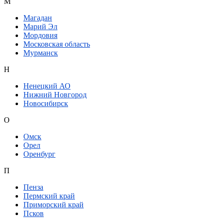
М
Магадан
Марий Эл
Мордовия
Московская область
Мурманск
Н
Ненецкий АО
Нижний Новгород
Новосибирск
О
Омск
Орел
Оренбург
П
Пенза
Пермский край
Приморский край
Псков