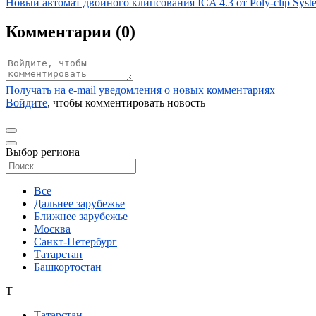
Иллюстрация новости
Новый автомат двойного клипсования ICA 4.3 от Poly-clip Sys
Комментарии (
0
)
Получать на e‑mail уведомления о новых комментариях
Войдите
, чтобы комментировать новость
Выбор региона
Поиск региона
Все
Дальнее зарубежье
Ближнее зарубежье
Москва
Санкт-Петербург
Татарстан
Башкортостан
Т
Татарстан