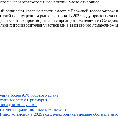
когольные и безалкогольные напитки, масло сливочное.
й развивают краевые власти вместе с Пермской торгово-промышл
телей на внутреннем рынке региона. В 2023 году проект начал
стречи местных производителей с предпринимателями из Северо
нальных производителей участвовали в выставочно-ярмарочном м
олнив более 95% годового плана
антинных зонах Приамурья
колорадскими жуками
ни заменят традиционные комплексы?
ыс. установок в 2025 году, электроника впервые обогнала авт