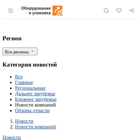
Раздел навигации по сайту eqinfo.ru
Суточное производство молока в "Русмо
Фильтры
Регион
Все регионы
Категория новостей
Все
Главные
Региональные
Дальнее зарубежье
Ближнее зарубежье
Новости компаний
Обзоры отрасли
Новости
Разделы
Новости
Новости компаний
Новости