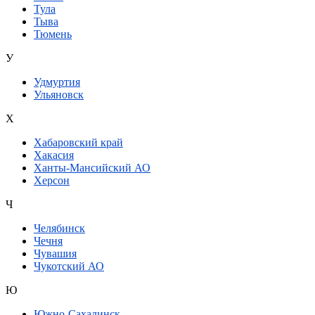
Тула
Тыва
Тюмень
У
Удмуртия
Ульяновск
Х
Хабаровский край
Хакасия
Ханты-Мансийский АО
Херсон
Ч
Челябинск
Чечня
Чувашия
Чукотский АО
Ю
Южно-Сахалинск