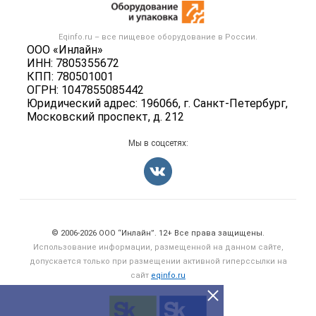
Оборудование для пищепрома
Публичная оферта
Вакансии
Тара и упаковка
Контактная информация
Блог
Eqinfo.ru – все
пищевое оборудование
в России.
Б/у оборудование
Политика обработки персональных данных
ООО «Инлайн»
Вакансии
ИНН: 7805355672
Для СМИ
КПП: 780501001
Информация о компаниях
ОГРН: 1047855085442
Добавить объявление
Юридический адрес: 196066, г. Санкт-Петербург,
Московский проспект, д. 212
Карта объявлений
Мы в соцсетях:
Счетчики, авторское право, логотипы
© 2006‑2026 ООО “Инлайн”. 12+ Все права защищены.
Использование информации, размещенной на данном сайте,
допускается только при размещении активной гиперссылки на
сайт
eqinfo.ru