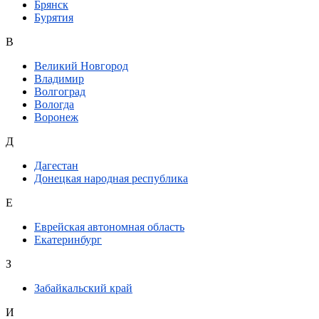
Брянск
Бурятия
В
Великий Новгород
Владимир
Волгоград
Вологда
Воронеж
Д
Дагестан
Донецкая народная республика
Е
Еврейская автономная область
Екатеринбург
З
Забайкальский край
И