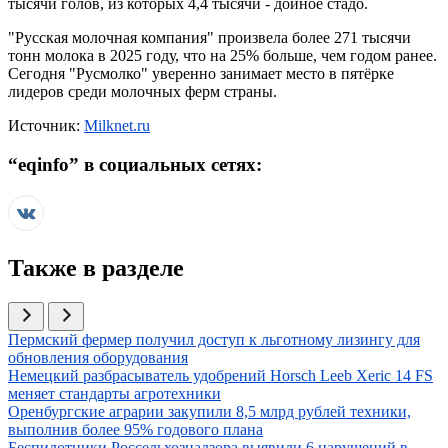
тысячи голов, из которых 4,4 тысячи - дойное стадо.
"Русская молочная компания" произвела более 271 тысячи
тонн молока в 2025 году, что на 25% больше, чем годом ранее.
Сегодня "Русмолко" уверенно занимает место в пятёрке
лидеров среди молочных ферм страны.
Источник:
Milknet.ru
“
eqinfo
” в социальных сетях:
Также в разделе
Иллюстрация новости
Пермский фермер получил доступ к льготному лизингу для
обновления оборудования
Иллюстрация новости
Немецкий разбрасыватель удобрений Horsch Leeb Xeric 14 FS
меняет стандарты агротехники
Иллюстрация новости
Оренбургские аграрии закупили 8,5 млрд рублей техники,
выполнив более 95% годового плана
Иллюстрация новости
Беспилотники Россельхознадзора выявили 6 нарушений в