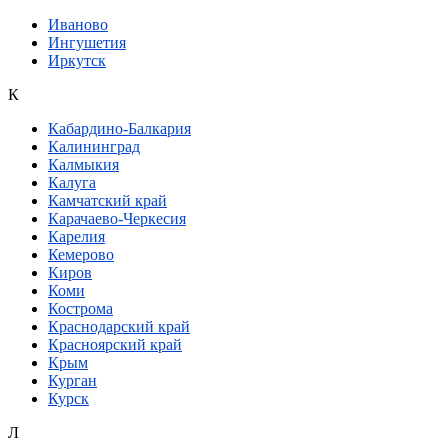
Иваново
Ингушетия
Иркутск
К
Кабардино-Балкария
Калининград
Калмыкия
Калуга
Камчатский край
Карачаево-Черкесия
Карелия
Кемерово
Киров
Коми
Кострома
Краснодарский край
Красноярский край
Крым
Курган
Курск
Л