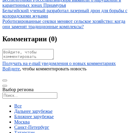
карантинных зонах Приамурья
Иллюстрация новости
Бельгийский ученый разработал лазерный дрон для борьбы с
колорадскими жуками
Иллюстрация новости
Роботизированные сеялки меняют сельское хозяйство: когда
они заменят традиционные комплексы?
Комментарии (
0
)
Получать на e‑mail уведомления о новых комментариях
Войдите
, чтобы комментировать новость
Выбор региона
Поиск региона
Все
Дальнее зарубежье
Ближнее зарубежье
Москва
Санкт-Петербург
Татарстан