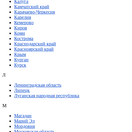
Калуга
Камчатский край
Карачаево-Черкесия
Карелия
Кемерово
Киров
Коми
Кострома
Краснодарский край
Красноярский край
Крым
Курган
Курск
Л
Ленинградская область
Липецк
Луганская народная республика
М
Магадан
Марий Эл
Мордовия
Московская область