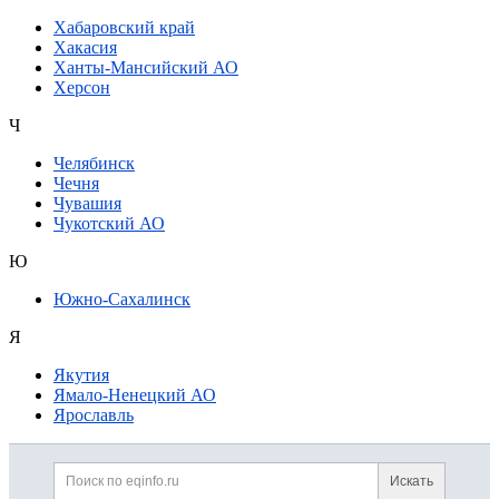
Хабаровский край
Хакасия
Ханты-Мансийский АО
Херсон
Ч
Челябинск
Чечня
Чувашия
Чукотский АО
Ю
Южно-Сахалинск
Я
Якутия
Ямало-Ненецкий АО
Ярославль
Дополнительная информация
Поиск по сайту и ссылк
Искать