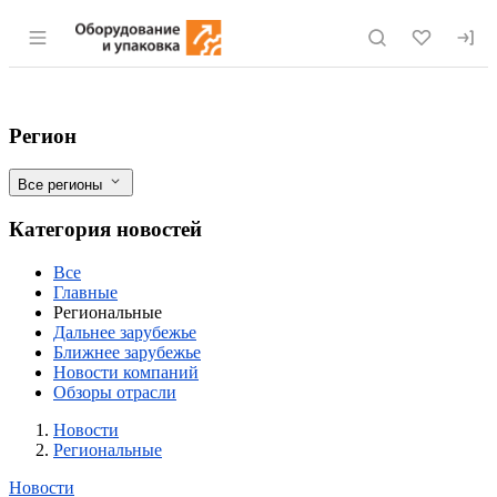
Раздел навигации по сайту eqinfo.ru
Кемеровская область: в Ленинске-Кузн
Фильтры
Регион
Все регионы
Категория новостей
Все
Главные
Региональные
Дальнее зарубежье
Ближнее зарубежье
Новости компаний
Обзоры отрасли
Новости
Разделы
Новости
Региональные
Новости