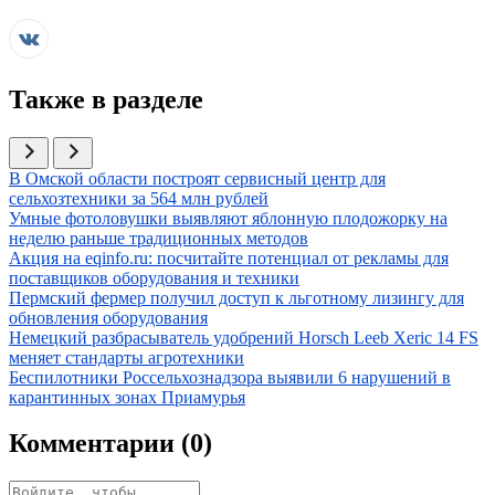
Также в разделе
Иллюстрация новости
В Омской области построят сервисный центр для
сельхозтехники за 564 млн рублей
Иллюстрация новости
Умные фотоловушки выявляют яблонную плодожорку на
неделю раньше традиционных методов
Иллюстрация новости
Акция на eqinfo.ru: посчитайте потенциал от рекламы для
поставщиков оборудования и техники
Иллюстрация новости
Пермский фермер получил доступ к льготному лизингу для
обновления оборудования
Иллюстрация новости
Немецкий разбрасыватель удобрений Horsch Leeb Xeric 14 FS
меняет стандарты агротехники
Иллюстрация новости
Беспилотники Россельхознадзора выявили 6 нарушений в
карантинных зонах Приамурья
Комментарии (
0
)