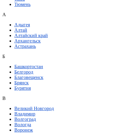
Тюмень
А
Адыгея
Алтай
Алтайский край
Архангельск
Астрахань
Б
Башкортостан
Белгород
Благовещенск
Брянск
Бурятия
В
Великий Новгород
Владимир
Волгоград
Вологда
Воронеж