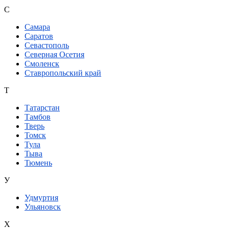
С
Самара
Саратов
Севастополь
Северная Осетия
Смоленск
Ставропольский край
Т
Татарстан
Тамбов
Тверь
Томск
Тула
Тыва
Тюмень
У
Удмуртия
Ульяновск
Х