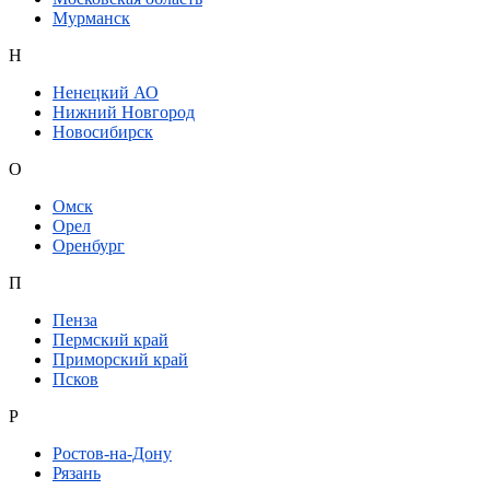
Мурманск
Н
Ненецкий АО
Нижний Новгород
Новосибирск
О
Омск
Орел
Оренбург
П
Пенза
Пермский край
Приморский край
Псков
Р
Ростов-на-Дону
Рязань