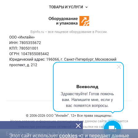
Услуги и цены
Объявления
ТОВАРЫ И УСЛУГИ
Размещение рекламы
Новости рынка
Оборудование для пищепрома
Публичная оферта
Вакансии
Тара и упаковка
Контактная информация
Блог
Eqinfo.ru – все
пищевое оборудование
в России.
Б/у оборудование
Политика обработки персональных данных
ООО «Инлайн»
Вакансии
Для СМИ
ИНН: 7805355672
КПП: 780501001
Информация о компаниях
ОГРН: 1047855085442
Добавить объявление
Юридический адрес: 196066, г. Санкт-Петербург, Московский
Карта объявлений
проспект, д. 212
Мы в соцсетях:
Всеволод
Здравствуйте! Готов помочь
вам. Напишите мне, если у
вас появятся вопросы.
Счетчики, авторское право, логотипы
© 2006‑2026 ООО “Инлайн”. 12+ Все права защищены.
Использование информации, размещенной на данном сайте, допускается
только при размещении активной гиперссылки на сайт
eqinfo.ru
Eqinfo теперь и в MAX
Этот сайт использует
cookies
и передает данные