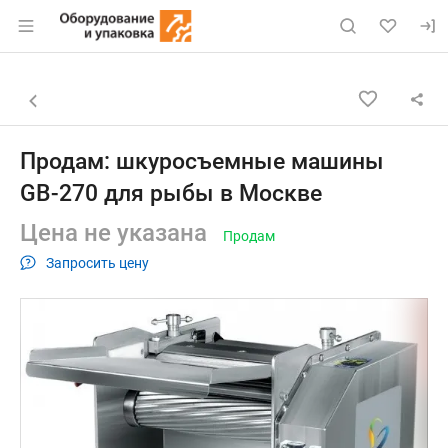
Раздел навигации по сайту eqinfo.ru
Объявление: Продам: шкуросъ
Информация о объявлении
Навигация и управление объявлением
Назад к списку объявлений
Продам: шкуросъемные машины
GB-270 для рыбы в Москве
Цена не указана
Продам
Запросить цену