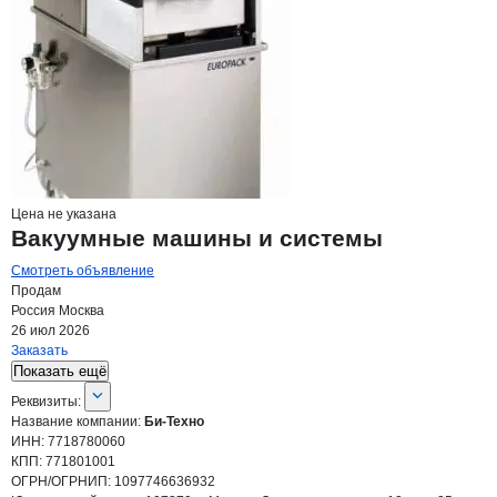
Цена не указана
Вакуумные машины и системы
Смотреть объявление
Продам
Россия
Москва
26 июл 2026
Заказать
Показать ещё
О компании
Би-Техно
Реквизиты
компании
Би-Техно
Реквизиты:
Название компании:
Би-Техно
ИНН:
7718780060
КПП:
771801001
ОГРН/ОГРНИП:
1097746636932