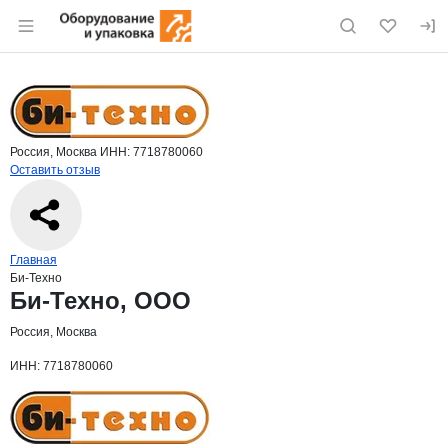
Раздел навигации по сайту eqinfo.ru
Краткая информация о компании
Би-Т
Страница компании
Би-Техно
Страница компании
Би-Техно, ООО
Россия, Москва
ИНН: 7718780060
Оставить отзыв
Навигация по сайту
Главная
Би-Техно
Основная информация о компании
Би-Техно, ООО
Россия, Москва
ИНН: 7718780060