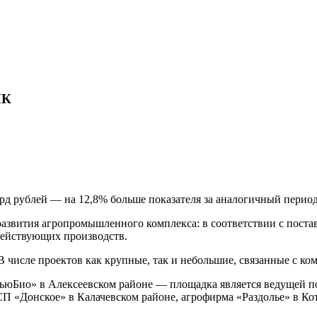
ПК
д рублей — на 12,8% больше показателя за аналогичный период 
 развития агропромышленного комплекса: в соответствии с пос
действующих производств.
В числе проектов как крупные, так и небольшие, связанные с к
НьюБио» в Алексеевском районе — площадка является ведущей по
СП «Донское» в Калачевском районе, агрофирма «Раздолье» в К