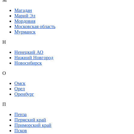
М
Магадан
Марий Эл
Мордовия
Московская область
Мурманск
Н
Ненецкий АО
Нижний Новгород
Новосибирск
О
Омск
Орел
Оренбург
П
Пенза
Пермский край
Приморский край
Псков