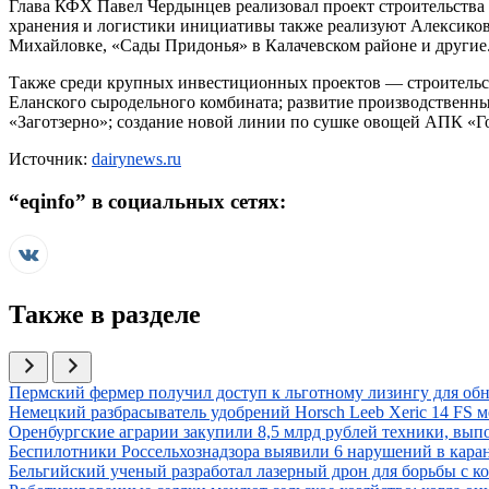
Глава КФХ Павел Чердынцев реализовал проект строительства
хранения и логистики инициативы также реализуют Алексиков
Михайловке, «Сады Придонья» в Калачевском районе и другие
Также среди крупных инвестиционных проектов — строительст
Еланского сыродельного комбината; развитие производственн
«Заготзерно»; создание новой линии по сушке овощей АПК «Г
Источник:
dairynews.ru
“
eqinfo
” в социальных сетях:
Также в разделе
Иллюстрация новости
Пермский фермер получил доступ к льготному лизингу для об
Иллюстрация новости
Немецкий разбрасыватель удобрений Horsch Leeb Xeric 14 FS 
Иллюстрация новости
Оренбургские аграрии закупили 8,5 млрд рублей техники, вып
Иллюстрация новости
Беспилотники Россельхознадзора выявили 6 нарушений в кар
Иллюстрация новости
Бельгийский ученый разработал лазерный дрон для борьбы с 