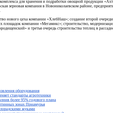
 комплекса для хранения и подработки овощной продукции «Ахт
ская зерновая компания в Новониколаевском районе, предприят
.
во нового цеха компании «ХлебНаш»; создание второй очереди
ых площадок компании «Мегамикс»; строительство, модернизаци
ородищенский» и третья очередь строительства теплиц в рассад
новления оборудования
меняет стандарты агротехники
олнив более 95% годового плана
антинных зонах Приамурья
колорадскими жуками