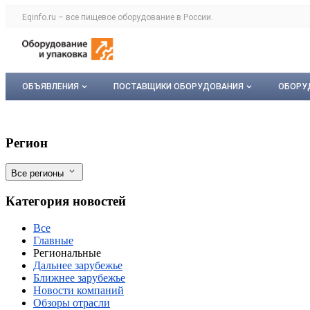
Раздел навигации по сайту eqinfo.ru
Eqinfo.ru – все
пищевое оборудование
в России.
Авторизация и меню пользователя
Навигация по разделам сайта eqinfo.ru
ОБЪЯВЛЕНИЯ
ПОСТАВЩИКИ ОБОРУДОВАНИЯ
ОБОРУ
Все объявления
О каталоге компаний
Обор
В Волгоградской области растут инвес
Фильтры
Регион
Мои объявления
Каталог компаний
Мое 
Все регионы
Моя компания
Категория новостей
Платное размещение
Все
Главные
Региональные
Дальнее зарубежье
Ближнее зарубежье
Новости компаний
Обзоры отрасли