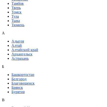
Тамбов
Тверь
Томск
Тула
Тыва
Тюмень
А
Адыгея
Алтай
Алтайский край
Архангельск
Астрахань
Б
Башкортостан
Белгород
Благовещенск
Брянск
Бурятия
В