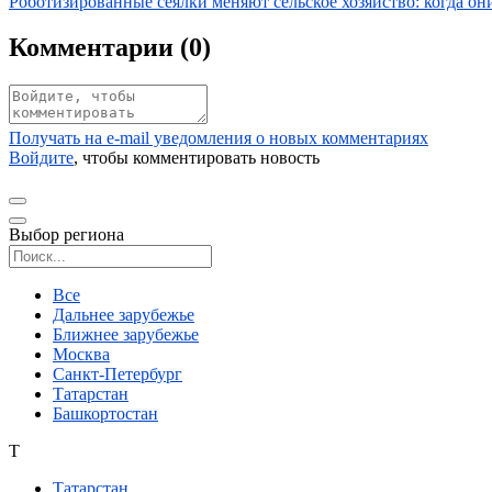
Иллюстрация новости
Роботизированные сеялки меняют сельское хозяйство: когда о
Комментарии (
0
)
Получать на e‑mail уведомления о новых комментариях
Войдите
, чтобы комментировать новость
Выбор региона
Поиск региона
Все
Дальнее зарубежье
Ближнее зарубежье
Москва
Санкт-Петербург
Татарстан
Башкортостан
Т
Татарстан