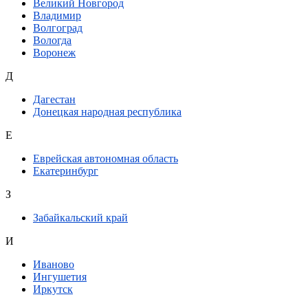
Великий Новгород
Владимир
Волгоград
Вологда
Воронеж
Д
Дагестан
Донецкая народная республика
Е
Еврейская автономная область
Екатеринбург
З
Забайкальский край
И
Иваново
Ингушетия
Иркутск