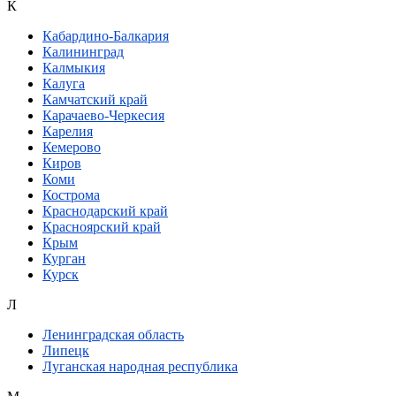
К
Кабардино-Балкария
Калининград
Калмыкия
Калуга
Камчатский край
Карачаево-Черкесия
Карелия
Кемерово
Киров
Коми
Кострома
Краснодарский край
Красноярский край
Крым
Курган
Курск
Л
Ленинградская область
Липецк
Луганская народная республика