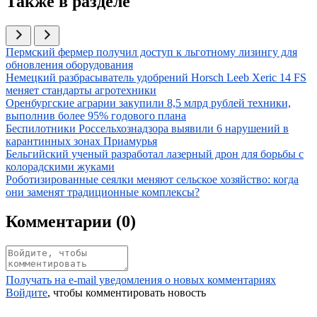
Также в разделе
Иллюстрация новости
Пермский фермер получил доступ к льготному лизингу для
обновления оборудования
Иллюстрация новости
Немецкий разбрасыватель удобрений Horsch Leeb Xeric 14 FS
меняет стандарты агротехники
Иллюстрация новости
Оренбургские аграрии закупили 8,5 млрд рублей техники,
выполнив более 95% годового плана
Иллюстрация новости
Беспилотники Россельхознадзора выявили 6 нарушений в
карантинных зонах Приамурья
Иллюстрация новости
Бельгийский ученый разработал лазерный дрон для борьбы с
колорадскими жуками
Иллюстрация новости
Роботизированные сеялки меняют сельское хозяйство: когда
они заменят традиционные комплексы?
Комментарии (
0
)
Получать на e‑mail уведомления о новых комментариях
Войдите
, чтобы комментировать новость