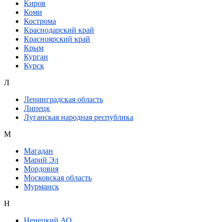
Киров
Коми
Кострома
Краснодарский край
Красноярский край
Крым
Курган
Курск
Л
Ленинградская область
Липецк
Луганская народная республика
М
Магадан
Марий Эл
Мордовия
Московская область
Мурманск
Н
Ненецкий АО