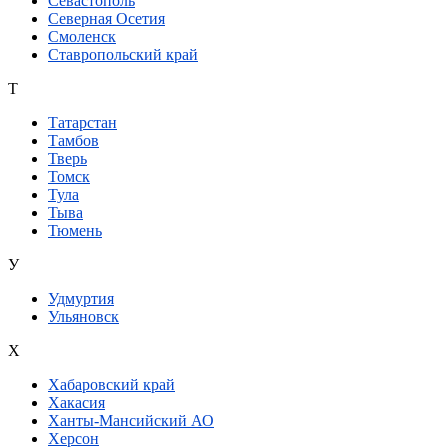
Севастополь
Северная Осетия
Смоленск
Ставропольский край
Т
Татарстан
Тамбов
Тверь
Томск
Тула
Тыва
Тюмень
У
Удмуртия
Ульяновск
Х
Хабаровский край
Хакасия
Ханты-Мансийский АО
Херсон