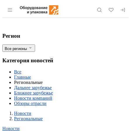
Раздел навигации по сайту eqinfo.ru
В соцучреждения Заполярья стали в 2,
Фильтры
Регион
Все регионы
Категория новостей
Все
Главные
Региональные
Дальнее зарубежье
Ближнее зарубежье
Новости компаний
Обзоры отрасли
Новости
Разделы
Новости
Региональные
Новости