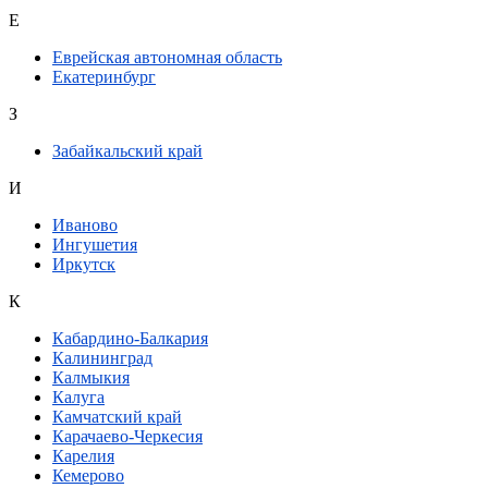
Е
Еврейская автономная область
Екатеринбург
З
Забайкальский край
И
Иваново
Ингушетия
Иркутск
К
Кабардино-Балкария
Калининград
Калмыкия
Калуга
Камчатский край
Карачаево-Черкесия
Карелия
Кемерово