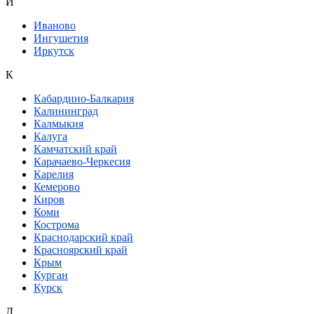
И
Иваново
Ингушетия
Иркутск
К
Кабардино-Балкария
Калининград
Калмыкия
Калуга
Камчатский край
Карачаево-Черкесия
Карелия
Кемерово
Киров
Коми
Кострома
Краснодарский край
Красноярский край
Крым
Курган
Курск
Л