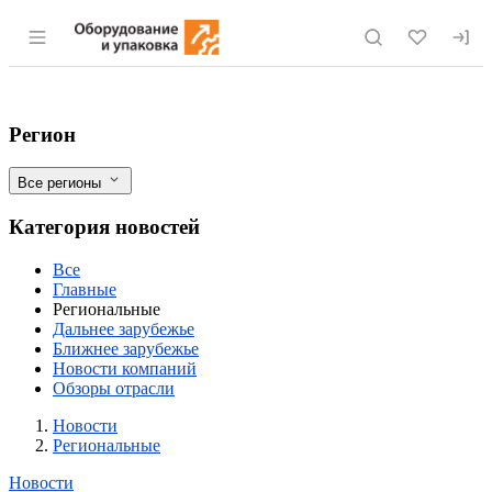
Раздел навигации по сайту eqinfo.ru
В Саратовской и Самарской областях в
Фильтры
Регион
Все регионы
Категория новостей
Все
Главные
Региональные
Дальнее зарубежье
Ближнее зарубежье
Новости компаний
Обзоры отрасли
Новости
Разделы
Новости
Региональные
Новости