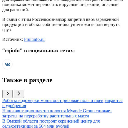
повилика может переносить вирусные инфекции, опасные
для растений.
В связи с этим Россельхознадзор запретил ввоз зараженной
продукции и обязал собственника уничтожить или вернуть
груз.
Источник:
Fruitinfo.ru
“
eqinfo
” в социальных сетях:
Также в разделе
Иллюстрация новости
Роботы-водомерки мониторят рисовые поля и превращаются
в удобрения
Иллюстрация новости
Нанокавитационная технология Myande Group снижает
затраты на переработку растительных масел
Иллюстрация новости
В Омской области построят сервисный центр для
сельхозтехники за 564 млн рублей