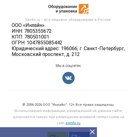
Новости рынка
Оборудование для пищепрома
Публичная оферта
Вакансии
Тара и упаковка
Контактная информация
Блог
Eqinfo.ru – все
пищевое оборудование
в России.
Б/у оборудование
Политика обработки персональных данных
ООО «Инлайн»
Вакансии
ИНН: 7805355672
Для СМИ
КПП: 780501001
Информация о компаниях
ОГРН: 1047855085442
Добавить объявление
Юридический адрес: 196066, г. Санкт-Петербург,
Московский проспект, д. 212
Карта объявлений
Мы в соцсетях:
Счетчики, авторское право, логотипы
© 2006‑2026 ООО “Инлайн”. 12+ Все права защищены.
Использование информации, размещенной на данном сайте,
допускается только при размещении активной гиперссылки на
сайт
eqinfo.ru