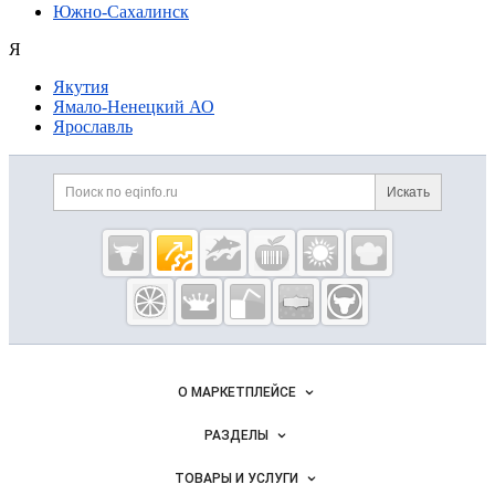
Южно-Сахалинск
Я
Якутия
Ямало-Ненецкий АО
Ярославль
Дополнительная информация
Поиск по сайту и ссылк
Искать
Cсылки на полезные проекты
Eqinfo.ru —
пищевое
оборудование
и упаковка
Важные разделы и контакты
Навигация по сайту
О МАРКЕТПЛЕЙСЕ
Новости Eqinfo.ru
РАЗДЕЛЫ
Услуги и цены
Объявления
ТОВАРЫ И УСЛУГИ
Размещение рекламы