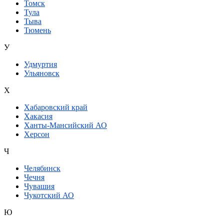
Томск
Тула
Тыва
Тюмень
У
Удмуртия
Ульяновск
Х
Хабаровский край
Хакасия
Ханты-Мансийский АО
Херсон
Ч
Челябинск
Чечня
Чувашия
Чукотский АО
Ю