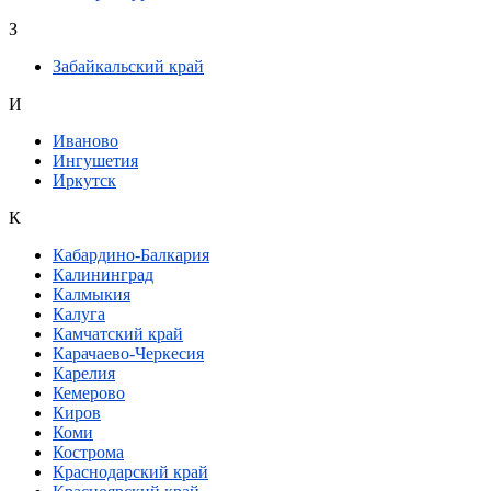
З
Забайкальский край
И
Иваново
Ингушетия
Иркутск
К
Кабардино-Балкария
Калининград
Калмыкия
Калуга
Камчатский край
Карачаево-Черкесия
Карелия
Кемерово
Киров
Коми
Кострома
Краснодарский край