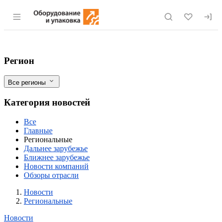
Раздел навигации по сайту eqinfo.ru
В российской части пограничных вод С
Фильтры
Регион
Все регионы
Категория новостей
Все
Главные
Региональные
Дальнее зарубежье
Ближнее зарубежье
Новости компаний
Обзоры отрасли
Новости
Разделы
Новости
Региональные
Новости