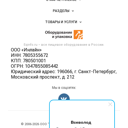
Новости Eqinfo.ru
РАЗДЕЛЫ
Услуги и цены
Объявления
ТОВАРЫ И УСЛУГИ
Размещение рекламы
Новости рынка
Оборудование для пищепрома
Публичная оферта
Вакансии
Тара и упаковка
Контактная информация
Блог
Eqinfo.ru – все
пищевое оборудование
в России.
Б/у оборудование
Политика обработки персональных данных
ООО «Инлайн»
Вакансии
ИНН: 7805355672
Для СМИ
КПП: 780501001
Информация о компаниях
ОГРН: 1047855085442
Добавить объявление
Юридический адрес: 196066, г. Санкт-Петербург,
Московский проспект, д. 212
Карта объявлений
Мы в соцсетях:
Счетчики, авторское право, логотипы
Всеволод
© 2006‑2026 ООО “Инлайн”. 12+ Все права защищены.