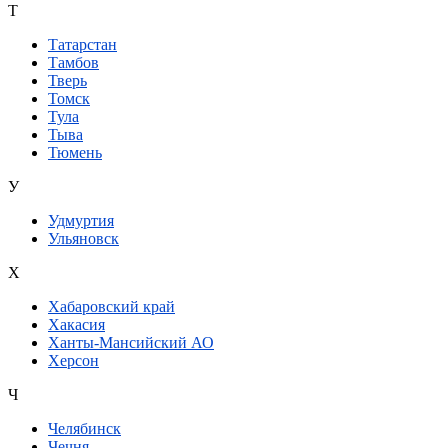
Т
Татарстан
Тамбов
Тверь
Томск
Тула
Тыва
Тюмень
У
Удмуртия
Ульяновск
Х
Хабаровский край
Хакасия
Ханты-Мансийский АО
Херсон
Ч
Челябинск
Чечня