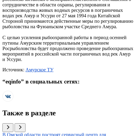
сотрудничестве в области охраны, регулирования и
воспроизводства живых водных ресурсов в пограничных
водах рек Амур и Уссури от 27 мая 1994 года Китайской
Стороной принимаются действенные меры по регулированию
рыболовства на Фуюаньском участке Среднего Амура.
С целью усиления рыбоохранной работы в период осенней
путины Амурским территориальным управлением
Росрыболовства будет продолжено проведение рыбоохранных
мероприятий в российской части пограничных вод рек Амур
и Уссури.
Источник:
Амурское ТУ
“
eqinfo
” в социальных сетях:
Также в разделе
Иллюстрация новости
В Омской области построят сервисный центр для