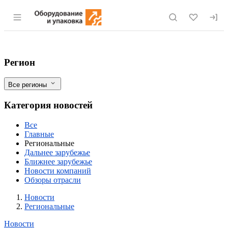
Раздел навигации по сайту eqinfo.ru
В Приамурье пресечены попытки ввоза
Фильтры
Регион
Все регионы
Категория новостей
Все
Главные
Региональные
Дальнее зарубежье
Ближнее зарубежье
Новости компаний
Обзоры отрасли
Новости
Разделы
Новости
Региональные
Новости