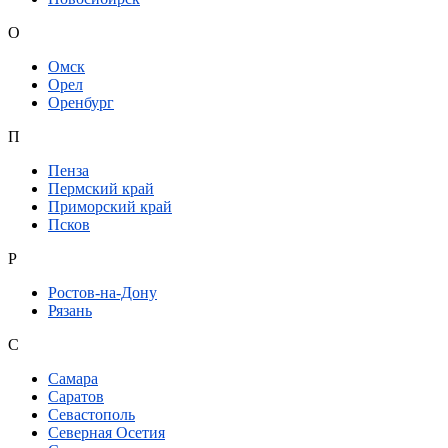
О
Омск
Орел
Оренбург
П
Пенза
Пермский край
Приморский край
Псков
Р
Ростов-на-Дону
Рязань
С
Самара
Саратов
Севастополь
Северная Осетия