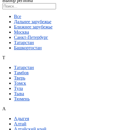
Выбор региона
Поиск региона
Все
Дальнее зарубежье
Ближнее зарубежье
Москва
Санкт-Петербург
Татарстан
Башкортостан
Т
Татарстан
Тамбов
Тверь
Томск
Тула
Тыва
Тюмень
А
Адыгея
Алтай
Алтайский край