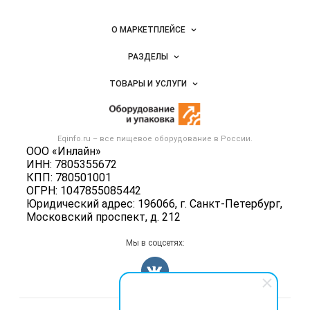
Важные разделы и контакты
Навигация по сайту
О МАРКЕТПЛЕЙСЕ
Новости Eqinfo.ru
РАЗДЕЛЫ
Услуги и цены
Объявления
ТОВАРЫ И УСЛУГИ
Размещение рекламы
Новости рынка
Оборудование для пищепрома
Публичная оферта
Вакансии
Тара и упаковка
Контактная информация
Блог
Eqinfo.ru – все
пищевое оборудование
в России.
Б/у оборудование
Политика обработки персональных данных
ООО «Инлайн»
Вакансии
ИНН: 7805355672
Для СМИ
КПП: 780501001
Информация о компаниях
ОГРН: 1047855085442
Добавить объявление
Юридический адрес: 196066, г. Санкт-Петербург,
Московский проспект, д. 212
Карта объявлений
Мы в соцсетях: