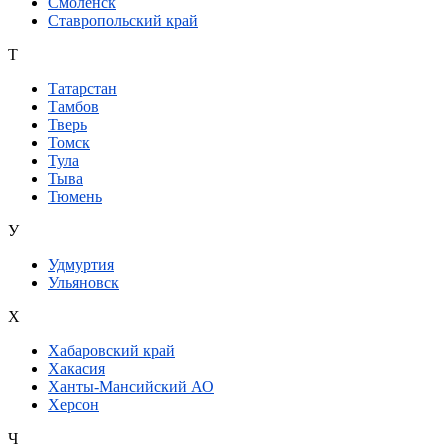
Смоленск
Ставропольский край
Т
Татарстан
Тамбов
Тверь
Томск
Тула
Тыва
Тюмень
У
Удмуртия
Ульяновск
Х
Хабаровский край
Хакасия
Ханты-Мансийский АО
Херсон
Ч