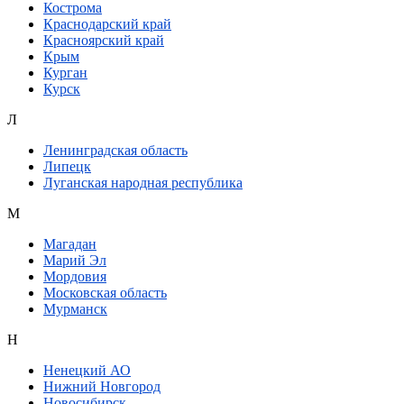
Кострома
Краснодарский край
Красноярский край
Крым
Курган
Курск
Л
Ленинградская область
Липецк
Луганская народная республика
М
Магадан
Марий Эл
Мордовия
Московская область
Мурманск
Н
Ненецкий АО
Нижний Новгород
Новосибирск