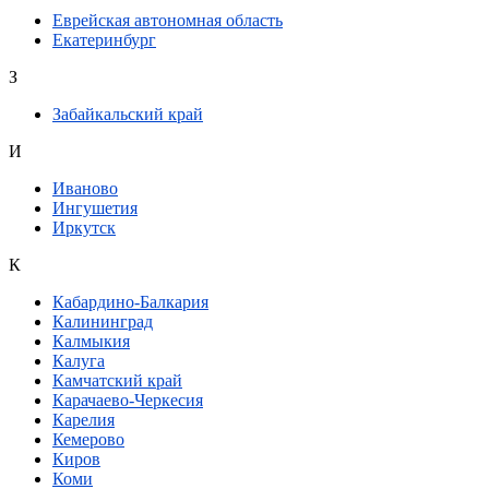
Еврейская автономная область
Екатеринбург
З
Забайкальский край
И
Иваново
Ингушетия
Иркутск
К
Кабардино-Балкария
Калининград
Калмыкия
Калуга
Камчатский край
Карачаево-Черкесия
Карелия
Кемерово
Киров
Коми