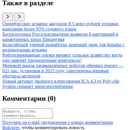
Также в разделе
Иллюстрация новости
Оренбургские аграрии закупили 8,5 млрд рублей техники,
выполнив более 95% годового плана
Иллюстрация новости
Беспилотники Россельхознадзора выявили 6 нарушений в
карантинных зонах Приамурья
Иллюстрация новости
Бельгийский ученый разработал лазерный дрон для борьбы с
колорадскими жуками
Иллюстрация новости
Роботизированные сеялки меняют сельское хозяйство: когда
они заменят традиционные комплексы?
Иллюстрация новости
Мировой рынок промышленных роботов обновил рекорд —
621 тыс. установок в 2025 году, электроника впервые
обогнала автопром
Иллюстрация новости
Новый автомат двойного клипсования ICA 4.3 от Poly-clip
System снижает энергопотребление
Комментарии (
0
)
Получать на e‑mail уведомления о новых комментариях
Войдите
, чтобы комментировать новость