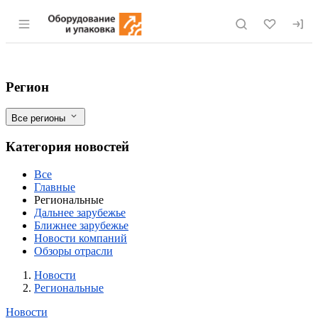
Раздел навигации по сайту eqinfo.ru
В Пермском крае Роспотребнадзор изъя
Фильтры
Регион
Все регионы
Категория новостей
Все
Главные
Региональные
Дальнее зарубежье
Ближнее зарубежье
Новости компаний
Обзоры отрасли
Новости
Разделы
Новости
Региональные
Новости