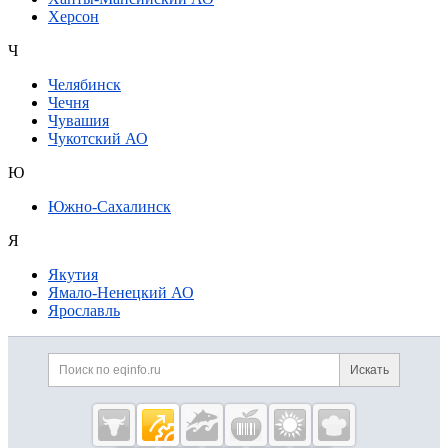
Херсон
Ч
Челябинск
Чечня
Чувашия
Чукотский АО
Ю
Южно-Сахалинск
Я
Якутия
Ямало-Ненецкий АО
Ярославль
Дополнительная информация
Поиск по сайту и ссылк
Искать
Cсылки на полезные проекты