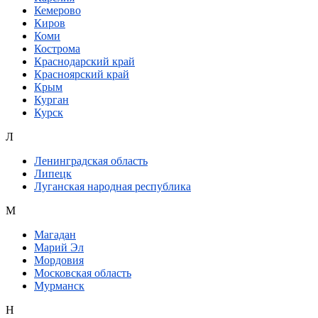
Кемерово
Киров
Коми
Кострома
Краснодарский край
Красноярский край
Крым
Курган
Курск
Л
Ленинградская область
Липецк
Луганская народная республика
М
Магадан
Марий Эл
Мордовия
Московская область
Мурманск
Н