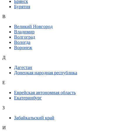
Брянск
Бурятия
В
Великий Новгород
Владимир
Волгоград
Вологда
Воронеж
Д
Дагестан
Донецкая народная республика
Е
Еврейская автономная область
Екатеринбург
З
Забайкальский край
И