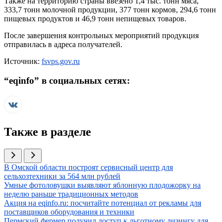
Также на территорию страны ввезено 1,4 тыс. тонн мяса,
333,7 тонн молочной продукции, 377 тонн кормов, 294,6 тонн
пищевых продуктов и 46,9 тонн непищевых товаров.
После завершения контрольных мероприятий продукция
отправилась в адреса получателей.
Источник:
fsvps.gov.ru
“
eqinfo
” в социальных сетях:
Также в разделе
Иллюстрация новости
В Омской области построят сервисный центр для
сельхозтехники за 564 млн рублей
Иллюстрация новости
Умные фотоловушки выявляют яблонную плодожорку на
неделю раньше традиционных методов
Иллюстрация новости
Акция на eqinfo.ru: посчитайте потенциал от рекламы для
поставщиков оборудования и техники
Иллюстрация новости
Пермский фермер получил доступ к льготному лизингу для