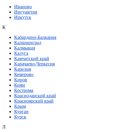
Иваново
Ингушетия
Иркутск
К
Кабардино-Балкария
Калининград
Калмыкия
Калуга
Камчатский край
Карачаево-Черкесия
Карелия
Кемерово
Киров
Коми
Кострома
Краснодарский край
Красноярский край
Крым
Курган
Курск
Л