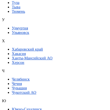
Тула
Тыва
Тюмень
У
Удмуртия
Ульяновск
Х
Хабаровский край
Хакасия
Ханты-Мансийский АО
Херсон
Ч
Челябинск
Чечня
Чувашия
Чукотский АО
Ю
Южно-Сахалинск