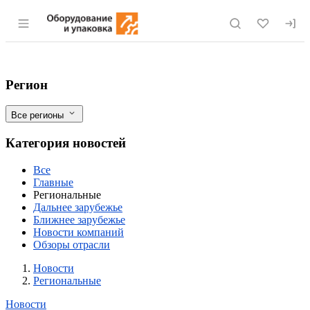
Раздел навигации по сайту eqinfo.ru
В новогодние каникулы ветеринарный к
Фильтры
Регион
Все регионы
Категория новостей
Все
Главные
Региональные
Дальнее зарубежье
Ближнее зарубежье
Новости компаний
Обзоры отрасли
Новости
Разделы
Новости
Региональные
Новости