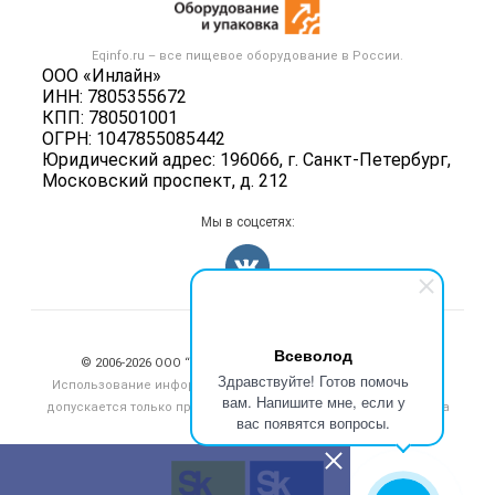
Оборудование для пищепрома
Публичная оферта
Вакансии
Тара и упаковка
Контактная информация
Блог
Eqinfo.ru – все
пищевое оборудование
в России.
Б/у оборудование
Политика обработки персональных данных
ООО «Инлайн»
Вакансии
ИНН: 7805355672
Для СМИ
КПП: 780501001
Информация о компаниях
ОГРН: 1047855085442
Добавить объявление
Юридический адрес: 196066, г. Санкт-Петербург,
Московский проспект, д. 212
Карта объявлений
Мы в соцсетях:
Счетчики, авторское право, логотипы
Всеволод
© 2006‑2026 ООО “Инлайн”. 12+ Все права защищены.
Здравствуйте! Готов помочь
Использование информации, размещенной на данном сайте,
вам. Напишите мне, если у
допускается только при размещении активной гиперссылки на
вас появятся вопросы.
сайт
eqinfo.ru