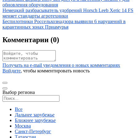
обновления оборудования
Иллюстрация новости
Немецкий разбрасыватель удобрений Horsch Leeb Xeric 14 FS
меняет стандарты агротехники
Иллюстрация новости
Беспилотники Россельхознадзора выявили 6 нарушений в
карантинных зонах Приамурья
Комментарии (
0
)
Получать на e‑mail уведомления о новых комментариях
Войдите
, чтобы комментировать новость
Выбор региона
Поиск региона
Все
Дальнее зарубежье
Ближнее зарубежье
Москва
Санкт-Петербург
Татарстан