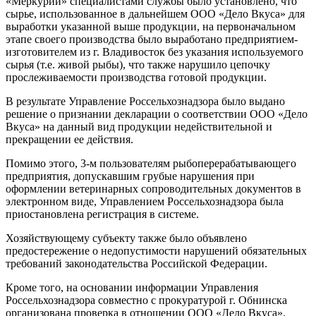
«Меркурий» специалистами службы было установлено, что
сырье, использованное в дальнейшем ООО «Дело Вкуса» для
выработки указанной выше продукции, на первоначальном
этапе своего производства было выработано предприятием-
изготовителем из г. Владивосток без указания используемого
сырья (т.е. живой рыбы), что также нарушило цепочку
прослеживаемости производства готовой продукции.
В результате Управление Россельхознадзора было выдано
решение о признании декларации о соответствии ООО «Дело
Вкуса» на данный вид продукции недействительной и
прекращении ее действия.
Помимо этого, 3-м пользователям рыбоперерабатывающего
предприятия, допускавшим грубые нарушения при
оформлении ветеринарных сопроводительных документов в
электронном виде, Управлением Россельхознадзора была
приостановлена регистрация в системе.
Хозяйствующему субъекту также было объявлено
предостережение о недопустимости нарушений обязательных
требований законодательства Российской Федерации.
Кроме того, на основании информации Управления
Россельхознадзора совместно с прокуратурой г. Обнинска
организована проверка в отношении ООО «Дело Вкуса».