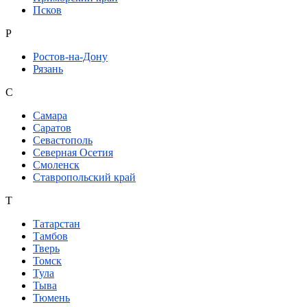
Псков
Р
Ростов-на-Дону
Рязань
С
Самара
Саратов
Севастополь
Северная Осетия
Смоленск
Ставропольский край
Т
Татарстан
Тамбов
Тверь
Томск
Тула
Тыва
Тюмень