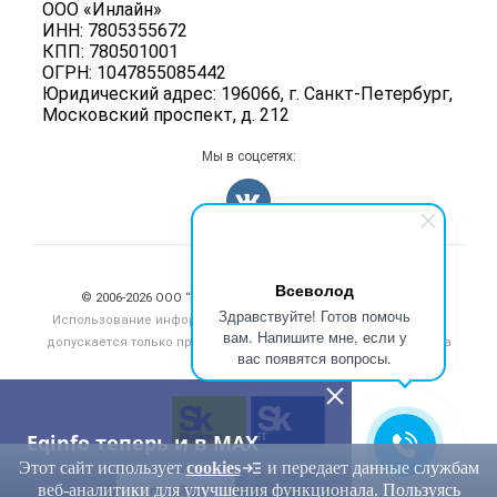
ООО «Инлайн»
Вакансии
ИНН: 7805355672
Для СМИ
КПП: 780501001
Информация о компаниях
ОГРН: 1047855085442
Добавить объявление
Юридический адрес: 196066, г. Санкт-Петербург,
Московский проспект, д. 212
Карта объявлений
Мы в соцсетях:
Счетчики, авторское право, логотипы
Всеволод
© 2006‑2026 ООО “Инлайн”. 12+ Все права защищены.
Здравствуйте! Готов помочь
Использование информации, размещенной на данном сайте,
вам. Напишите мне, если у
допускается только при размещении активной гиперссылки на
вас появятся вопросы.
сайт
eqinfo.ru
Eqinfo теперь и в MAX
Этот сайт использует
cookies
и передает данные службам
веб-аналитики для улучшения функционала. Пользуясь
ПЕРЕЙТИ