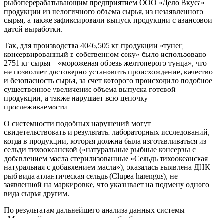
рыбоперерабатывающим предприятием ООО «Дело Вкуса»
продукции из нелогичного объема сырья, из незаявленного
сырья, а также зафиксировали выпуск продукции с авансовой
датой выработки.
Так, для производства 4046,505 кг продукции «тунец
консервированный в собственном соку» было использовано
2751 кг сырья – «мороженая обрезь желтоперого тунца», что
не позволяет достоверно установить происхождение, качество
и безопасность сырья, за счет которого происходило подобное
существенное увеличение объема выпуска готовой
продукции, а также нарушает всю цепочку
прослеживаемости.
О системности подобных нарушений могут
свидетельствовать и результаты лабораторных исследований,
когда в продукции, которая должна была изготавливаться из
сельди тихоокеанской («натуральные рыбные консервы с
добавлением масла стерилизованные «Сельдь тихоокеанская
натуральная с добавлением масла»), оказалась выявлена ДНК
рыб вида атлантическая сельдь (Clupea harengus), не
заявленной на маркировке, что указывает на подмену одного
вида сырья другим.
По результатам дальнейшего анализа данных системы