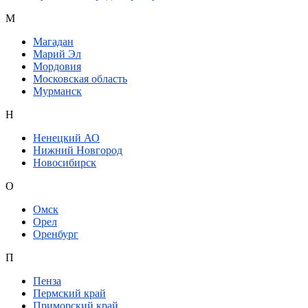
М
Магадан
Марий Эл
Мордовия
Московская область
Мурманск
Н
Ненецкий АО
Нижний Новгород
Новосибирск
О
Омск
Орел
Оренбург
П
Пенза
Пермский край
Приморский край