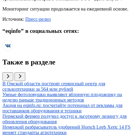
Мониторинг ситуации продолжается на ежедневной основе.
Источник:
Пресс-релиз
“
eqinfo
” в социальных сетях:
Также в разделе
Иллюстрация новости
В Омской области построят сервисный центр для
сельхозтехники за 564 млн рублей
Иллюстрация новости
Умные фотоловушки выявляют яблонную плодожорку на
неделю раньше традиционных методов
Иллюстрация новости
Акция на eqinfo.ru: посчитайте потенциал от рекламы для
поставщиков оборудования и техники
Иллюстрация новости
Пермский фермер получил доступ к льготному лизингу для
обновления оборудования
Иллюстрация новости
Немецкий разбрасыватель удобрений Horsch Leeb Xeric 14 FS
меняет стандарты агротехники