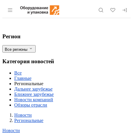
Раздел навигации по сайту eqinfo.ru
В Калужской области Управлением Рос
Фильтры
Регион
Все регионы
Категория новостей
Все
Главные
Региональные
Дальнее зарубежье
Ближнее зарубежье
Новости компаний
Обзоры отрасли
Новости
Разделы
Новости
Региональные
Новости