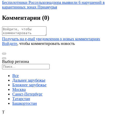
Иллюстрация новости
Беспилотники Россельхознадзора выявили 6 нарушений в
карантинных зонах Приамурья
Комментарии (
0
)
Получать на e‑mail уведомления о новых комментариях
Войдите
, чтобы комментировать новость
Выбор региона
Поиск региона
Все
Дальнее зарубежье
Ближнее зарубежье
Москва
Санкт-Петербург
Татарстан
Башкортостан
Т