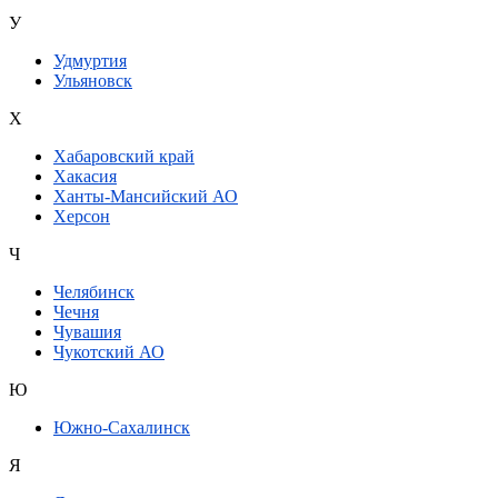
У
Удмуртия
Ульяновск
Х
Хабаровский край
Хакасия
Ханты-Мансийский АО
Херсон
Ч
Челябинск
Чечня
Чувашия
Чукотский АО
Ю
Южно-Сахалинск
Я