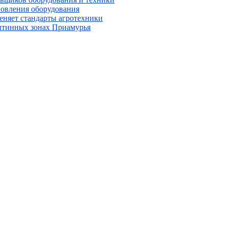
новления оборудования
меняет стандарты агротехники
антинных зонах Приамурья