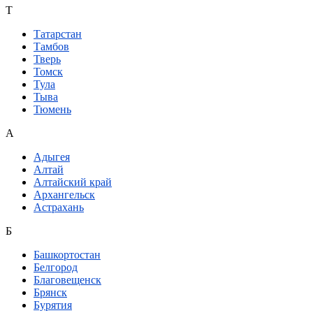
Т
Татарстан
Тамбов
Тверь
Томск
Тула
Тыва
Тюмень
А
Адыгея
Алтай
Алтайский край
Архангельск
Астрахань
Б
Башкортостан
Белгород
Благовещенск
Брянск
Бурятия