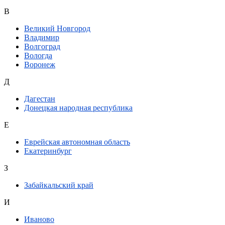
В
Великий Новгород
Владимир
Волгоград
Вологда
Воронеж
Д
Дагестан
Донецкая народная республика
Е
Еврейская автономная область
Екатеринбург
З
Забайкальский край
И
Иваново