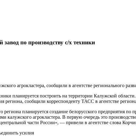
 завод по производству с/х техники
ужского агрокластера, сообщили в агентстве регионального раз
хники планируется построить на территории Калужской области.
 региона, сообщили корреспонденту ТАСС в агентстве региона
 региона планируется создание белорусского предприятия по п
ями калужского агрокластера. В первую очередь это производст
 центральной части России», — привели в агентстве слова Корчи
ъединить усилия