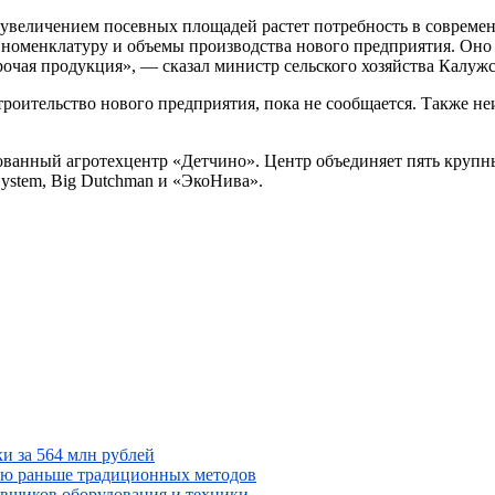
и с увеличением посевных площадей растет потребность в соврем
 номенклатуру и объемы производства нового предприятия. Оно
очая продукция», — сказал министр сельского хозяйства Калужс
строительство нового предприятия, пока не сообщается. Также 
рованный агротехцентр «Детчино». Центр объединяет пять круп
System, Big Dutchman и «ЭкоНива».
и за 564 млн рублей
ю раньше традиционных методов
тавщиков оборудования и техники