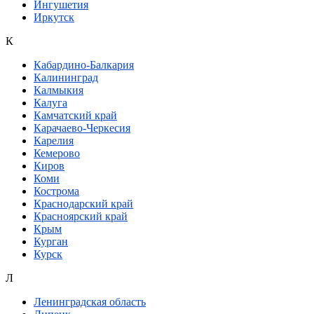
Ингушетия
Иркутск
К
Кабардино-Балкария
Калининград
Калмыкия
Калуга
Камчатский край
Карачаево-Черкесия
Карелия
Кемерово
Киров
Коми
Кострома
Краснодарский край
Красноярский край
Крым
Курган
Курск
Л
Ленинградская область