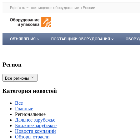
Раздел навигации по сайту eqinfo.ru
Eqinfo.ru – все
пищевое оборудование
в России.
Авторизация и меню пользователя
Навигация по разделам сайта eqinfo.ru
ОБЪЯВЛЕНИЯ
ПОСТАВЩИКИ ОБОРУДОВАНИЯ
ОБОРУ
Все объявления
О каталоге компаний
Обор
В Калужской области хотят построить б
Фильтры
Регион
Мои объявления
Каталог компаний
Мое 
Все регионы
Моя компания
Категория новостей
Платное размещение
Все
Главные
Региональные
Дальнее зарубежье
Ближнее зарубежье
Новости компаний
Обзоры отрасли