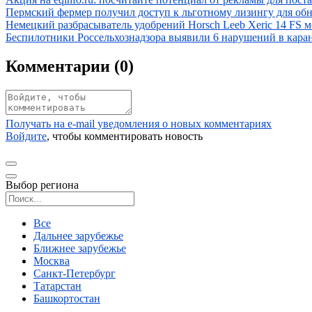
Иллюстрация новости
Пермский фермер получил доступ к льготному лизингу для об
Иллюстрация новости
Немецкий разбрасыватель удобрений Horsch Leeb Xeric 14 FS 
Иллюстрация новости
Беспилотники Россельхознадзора выявили 6 нарушений в кар
Комментарии (
0
)
Получать на e‑mail уведомления о новых комментариях
Войдите
, чтобы комментировать новость
Выбор региона
Поиск региона
Все
Дальнее зарубежье
Ближнее зарубежье
Москва
Санкт-Петербург
Татарстан
Башкортостан