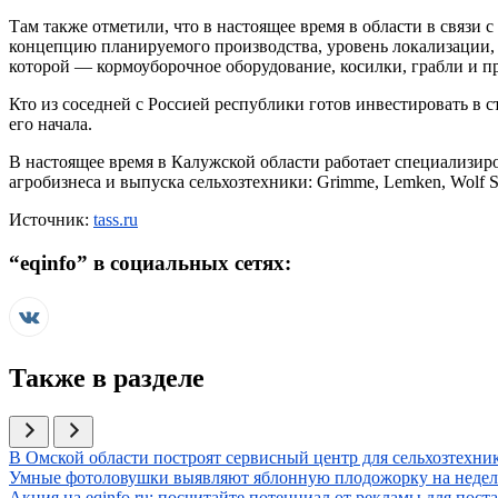
Там также отметили, что в настоящее время в области в связ
концепцию планируемого производства, уровень локализации,
которой — кормоуборочное оборудование, косилки, грабли и пр
Кто из соседней с Россией республики готов инвестировать в 
его начала.
В настоящее время в Калужской области работает специализи
агробизнеса и выпуска сельхозтехники: Grimme, Lemken, Wolf 
Источник:
tass.ru
“
eqinfo
” в социальных сетях:
Также в разделе
Иллюстрация новости
В Омской области построят сервисный центр для сельхозтехник
Иллюстрация новости
Умные фотоловушки выявляют яблонную плодожорку на недел
Иллюстрация новости
Акция на eqinfo.ru: посчитайте потенциал от рекламы для пос