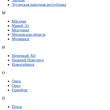
Липецк
Луганская народная республика
М
Магадан
Марий Эл
Мордовия
Московская область
Мурманск
Н
Ненецкий АО
Нижний Новгород
Новосибирск
О
Омск
Орел
Оренбург
П
Пенза