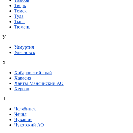
Тамбов
Тверь
Томск
Тула
Тыва
Тюмень
У
Удмуртия
Ульяновск
Х
Хабаровский край
Хакасия
Ханты-Мансийский АО
Херсон
Ч
Челябинск
Чечня
Чувашия
Чукотский АО