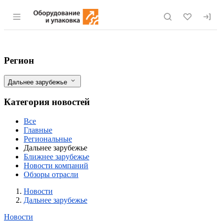
Раздел навигации по сайту eqinfo.ru
В апреле США обогнали Израиль и ста
Фильтры
Регион
Дальнее зарубежье
Категория новостей
Все
Главные
Региональные
Дальнее зарубежье
Ближнее зарубежье
Новости компаний
Обзоры отрасли
Новости
Разделы
Новости
Дальнее зарубежье
Новости