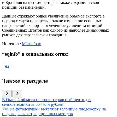
и Бразилия на шестом, которые также сохранили свои
позиции без изменений.
Данные отражают общее увеличение объемов экспорта в
период с марта по апрель, а также изменение основных
направлений экспорта, отмеченное усилением позиций
Соединенных Штатов как одного из наиболее динамичных
рынков для парагвайской говядины.
Источник:
Meatinfo.ru
“
eqinfo
” в социальных сетях:
Также в разделе
Иллюстрация новости
В Омской области построят сервисный центр для
сельхозтехники за 564 млн рублей
Иллюстрация новости
Умные фотоловушки выявляют яблонную плодожорку на
неделю раньше традиционных методов