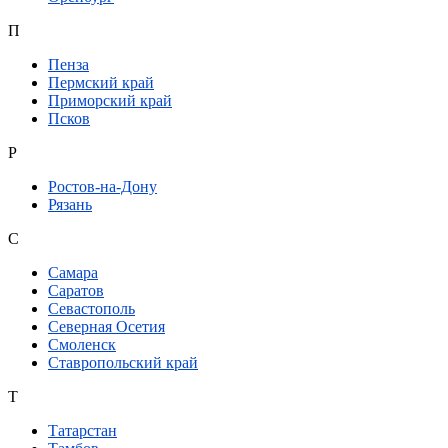
П
Пенза
Пермский край
Приморский край
Псков
Р
Ростов-на-Дону
Рязань
С
Самара
Саратов
Севастополь
Северная Осетия
Смоленск
Ставропольский край
Т
Татарстан