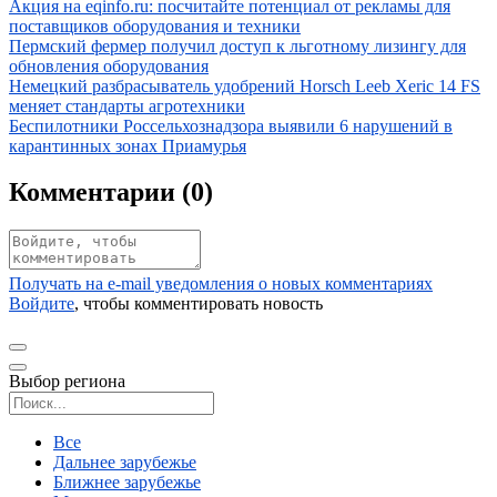
Иллюстрация новости
Акция на eqinfo.ru: посчитайте потенциал от рекламы для
поставщиков оборудования и техники
Иллюстрация новости
Пермский фермер получил доступ к льготному лизингу для
обновления оборудования
Иллюстрация новости
Немецкий разбрасыватель удобрений Horsch Leeb Xeric 14 FS
меняет стандарты агротехники
Иллюстрация новости
Беспилотники Россельхознадзора выявили 6 нарушений в
карантинных зонах Приамурья
Комментарии (
0
)
Получать на e‑mail уведомления о новых комментариях
Войдите
, чтобы комментировать новость
Выбор региона
Поиск региона
Все
Дальнее зарубежье
Ближнее зарубежье