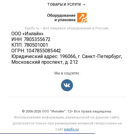
Объявления
ТОВАРЫ И УСЛУГИ
Размещение рекламы
Новости рынка
Оборудование для пищепрома
Публичная оферта
Вакансии
Тара и упаковка
Контактная информация
Блог
Eqinfo.ru – все
пищевое оборудование
в России.
Б/у оборудование
Политика обработки персональных данных
ООО «Инлайн»
Вакансии
ИНН: 7805355672
Для СМИ
КПП: 780501001
Информация о компаниях
ОГРН: 1047855085442
Добавить объявление
Юридический адрес: 196066, г. Санкт-Петербург,
Московский проспект, д. 212
Карта объявлений
Мы в соцсетях:
Счетчики, авторское право, логотипы
© 2006‑2026 ООО “Инлайн”. 12+ Все права защищены.
Использование информации, размещенной на данном сайте,
допускается только при размещении активной гиперссылки на
сайт
eqinfo.ru