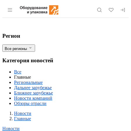
Раздел навигации по сайту eqinfo.ru
Ученые Тимирязевки получат новые воз
Фильтры
Регион
Все регионы
Категория новостей
Все
Главные
Региональные
Дальнее зарубежье
Ближнее зарубежье
Новости компаний
Обзоры отрасли
Новости
Разделы
Новости
Главные
Новости