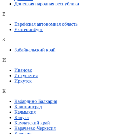
Донецкая народная республика
Е
Еврейская автономная область
Екатеринбург
З
Забайкальский край
И
Иваново
Ингушетия
Иркутск
К
Кабардино-Балкария
Калининград
Калмыкия
Калуга
Камчатский край
Карачаево-Черкесия
Карелия