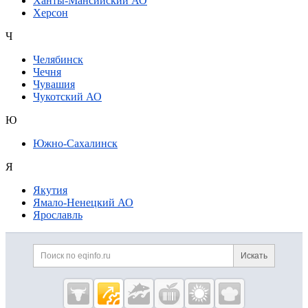
Ханты-Мансийский АО
Херсон
Ч
Челябинск
Чечня
Чувашия
Чукотский АО
Ю
Южно-Сахалинск
Я
Якутия
Ямало-Ненецкий АО
Ярославль
Дополнительная информация
Поиск по сайту и ссылк
Искать
Cсылки на полезные проекты