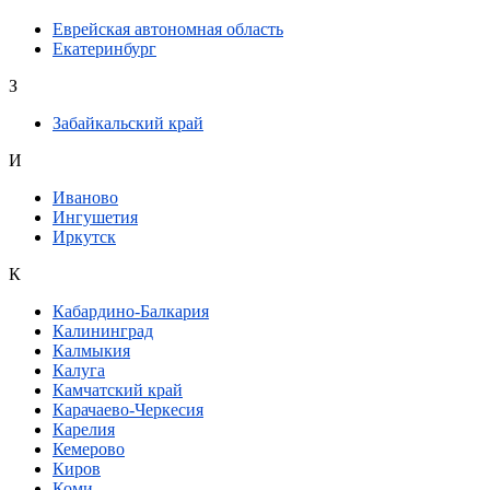
Еврейская автономная область
Екатеринбург
З
Забайкальский край
И
Иваново
Ингушетия
Иркутск
К
Кабардино-Балкария
Калининград
Калмыкия
Калуга
Камчатский край
Карачаево-Черкесия
Карелия
Кемерово
Киров
Коми