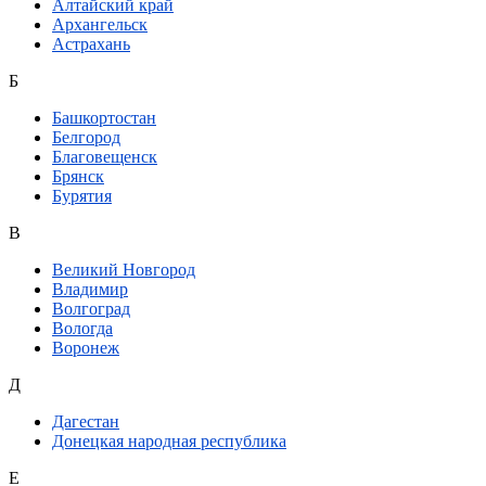
Алтайский край
Архангельск
Астрахань
Б
Башкортостан
Белгород
Благовещенск
Брянск
Бурятия
В
Великий Новгород
Владимир
Волгоград
Вологда
Воронеж
Д
Дагестан
Донецкая народная республика
Е