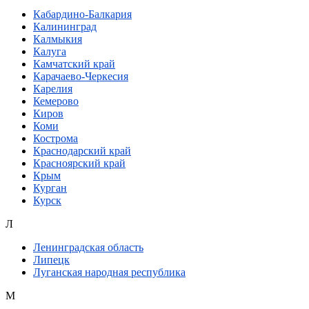
Кабардино-Балкария
Калининград
Калмыкия
Калуга
Камчатский край
Карачаево-Черкесия
Карелия
Кемерово
Киров
Коми
Кострома
Краснодарский край
Красноярский край
Крым
Курган
Курск
Л
Ленинградская область
Липецк
Луганская народная республика
М