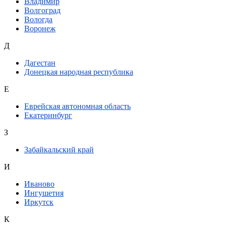
Владимир
Волгоград
Вологда
Воронеж
Д
Дагестан
Донецкая народная республика
Е
Еврейская автономная область
Екатеринбург
З
Забайкальский край
И
Иваново
Ингушетия
Иркутск
К