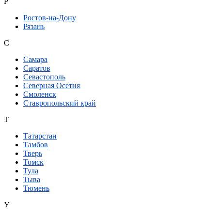
Р
Ростов-на-Дону
Рязань
С
Самара
Саратов
Севастополь
Северная Осетия
Смоленск
Ставропольский край
Т
Татарстан
Тамбов
Тверь
Томск
Тула
Тыва
Тюмень
У