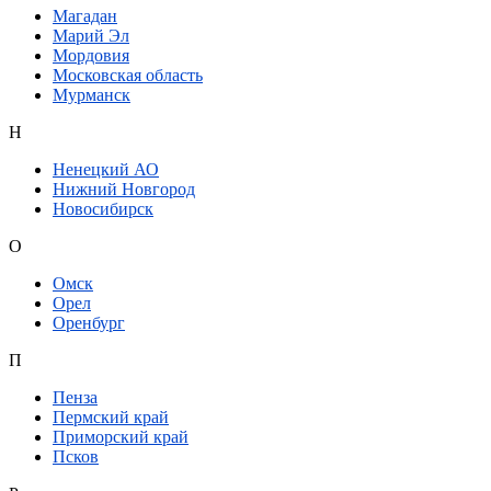
Магадан
Марий Эл
Мордовия
Московская область
Мурманск
Н
Ненецкий АО
Нижний Новгород
Новосибирск
О
Омск
Орел
Оренбург
П
Пенза
Пермский край
Приморский край
Псков