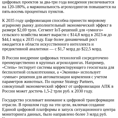
цифровых проектов за два-три года внедрения увеличивается
на 120-180%, а маржинальность агрохолдингов повышается на
пять-восемь процентных пунктов.
К 2035 году цифровизация способна принести мировому
аграрному рынку дополнительный экономический эффект в
размере $2,69 трлн. Сегмент IoT-решений для «умного»
сельского хозяйства может вырасти с $14,8 млрд в 2023-м до
$44,1 млрд к 2035 году. Еще более динамичный рост
ожидается в области искусственного интеллекта и
предиктивной аналитики — с $1,7 млрд до $22,5 млрд.
В России внедрение цифровых технологий сосредоточено
преимущественно в крупных агрохолдингах. Например,
«Степь» тестирует системы корректирующего геосигнала для
беспилотной сельхозтехники, а «Эконива» использует
«умные» решения для автоматизации кормления с учетом
параметров животных. По оценке Strategy Partners,
совокупный экономический эффект от цифровизации АПК в
России может достичь 1,5-2 трлн руб. к 2030 году.
Государство усиливает внимание к цифровой трансформации
отрасли. В прошлом году на эти цели, включая создание
Единой цифровой платформы и запуск ситуационного центра
мониторинга данных, было направлено более 3 млрд руб.