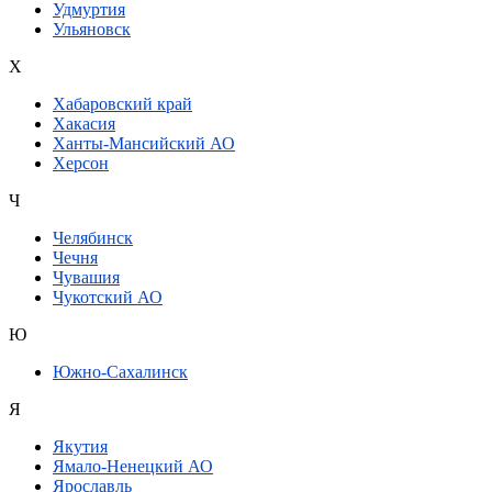
Удмуртия
Ульяновск
Х
Хабаровский край
Хакасия
Ханты-Мансийский АО
Херсон
Ч
Челябинск
Чечня
Чувашия
Чукотский АО
Ю
Южно-Сахалинск
Я
Якутия
Ямало-Ненецкий АО
Ярославль