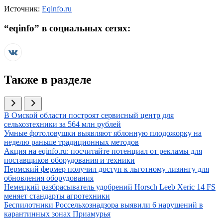
Источник:
Eqinfo.ru
“
eqinfo
” в социальных сетях:
Также в разделе
Иллюстрация новости
В Омской области построят сервисный центр для
сельхозтехники за 564 млн рублей
Иллюстрация новости
Умные фотоловушки выявляют яблонную плодожорку на
неделю раньше традиционных методов
Иллюстрация новости
Акция на eqinfo.ru: посчитайте потенциал от рекламы для
поставщиков оборудования и техники
Иллюстрация новости
Пермский фермер получил доступ к льготному лизингу для
обновления оборудования
Иллюстрация новости
Немецкий разбрасыватель удобрений Horsch Leeb Xeric 14 FS
меняет стандарты агротехники
Иллюстрация новости
Беспилотники Россельхознадзора выявили 6 нарушений в
карантинных зонах Приамурья