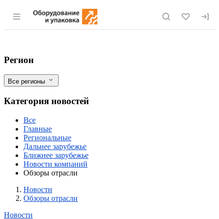
Раздел навигации по сайту eqinfo.ru
Цифровизация АПК оценивается в 30%
Фильтры
Регион
Все регионы
Категория новостей
Все
Главные
Региональные
Дальнее зарубежье
Ближнее зарубежье
Новости компаний
Обзоры отрасли
Новости
Разделы
Новости
Обзоры отрасли
Новости