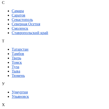
С
Самара
Саратов
Севастополь
Северная Осетия
Смоленск
Ставропольский край
Т
Татарстан
Тамбов
Тверь
Томск
Тула
Тыва
Тюмень
У
Удмуртия
Ульяновск
Х