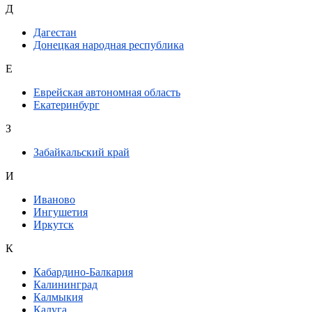
Д
Дагестан
Донецкая народная республика
Е
Еврейская автономная область
Екатеринбург
З
Забайкальский край
И
Иваново
Ингушетия
Иркутск
К
Кабардино-Балкария
Калининград
Калмыкия
Калуга