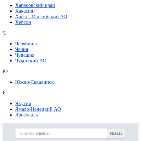
Хабаровский край
Хакасия
Ханты-Мансийский АО
Херсон
Ч
Челябинск
Чечня
Чувашия
Чукотский АО
Ю
Южно-Сахалинск
Я
Якутия
Ямало-Ненецкий АО
Ярославль
Дополнительная информация
Поиск по сайту и ссылк
Искать