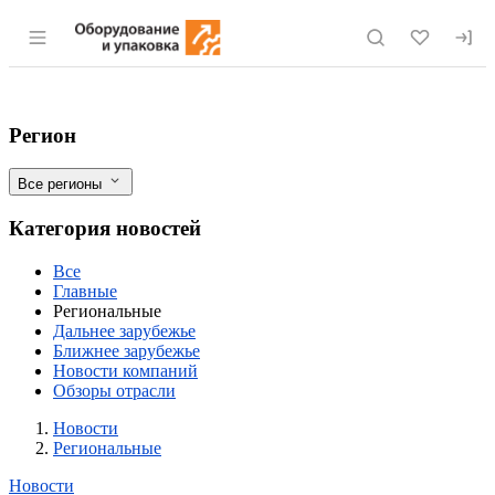
Раздел навигации по сайту eqinfo.ru
Саратовская область будет развивать п
Фильтры
Регион
Все регионы
Категория новостей
Все
Главные
Региональные
Дальнее зарубежье
Ближнее зарубежье
Новости компаний
Обзоры отрасли
Новости
Разделы
Новости
Региональные
Новости