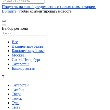
Получать на e‑mail уведомления о новых комментариях
Войдите
, чтобы комментировать новость
Выбор региона
Поиск региона
Все
Дальнее зарубежье
Ближнее зарубежье
Москва
Санкт-Петербург
Татарстан
Башкортостан
Т
Татарстан
Тамбов
Тверь
Томск
Тула
Тыва