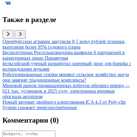
Также в разделе
Иллюстрация новости
Оренбургские аграрии закупили 8,5 млрд рублей техники,
выполнив более 95% годового плана
Иллюстрация новости
Беспилотники Россельхознадзора выявили 6 нарушений в
карантинных зонах Приамурья
Иллюстрация новости
Бельгийский ученый разработал лазерный дрон для борьбы с
колорадскими жуками
Иллюстрация новости
Роботизированные сеялки меняют сельское хозяйство: когда
они заменят традиционные комплексы?
Иллюстрация новости
Мировой рынок промышленных роботов обновил рекорд —
621 тыс. установок в 2025 году, электроника впервые
обогнала автопром
Иллюстрация новости
Новый автомат двойного клипсования ICA 4.3 от Poly-clip
System снижает энергопотребление
Комментарии (
0
)