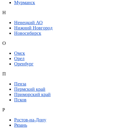
Мурманск
Н
Ненецкий АО
Нижний Новгород
Новосибирск
О
Омск
Орел
Оренбург
П
Пенза
Пермский край
Приморский край
Псков
Р
Ростов-на-Дону
Рязань