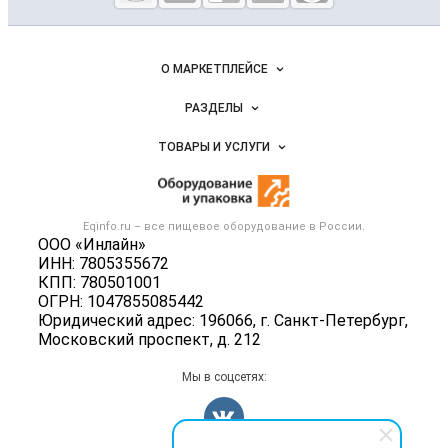
оборудование
и упаковка
Важные разделы и контакты
Навигация по сайту
О МАРКЕТПЛЕЙСЕ
Новости Eqinfo.ru
РАЗДЕЛЫ
Услуги и цены
Объявления
ТОВАРЫ И УСЛУГИ
Размещение рекламы
Новости рынка
Оборудование для пищепрома
Публичная оферта
Вакансии
Тара и упаковка
Контактная информация
Блог
Eqinfo.ru – все
пищевое оборудование
в России.
Б/у оборудование
Политика обработки персональных данных
ООО «Инлайн»
Вакансии
ИНН: 7805355672
Для СМИ
КПП: 780501001
Информация о компаниях
ОГРН: 1047855085442
Добавить объявление
Юридический адрес: 196066, г. Санкт-Петербург,
Московский проспект, д. 212
Карта объявлений
Мы в соцсетях: