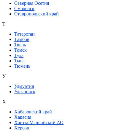
Северная Осетия
Смоленск
Ставропольский край
Т
Татарстан
Тамбов
Тверь
Томск
Тула
Тыва
Тюмень
У
Удмуртия
Ульяновск
Х
Хабаровский край
Хакасия
Ханты-Мансийский АО
Херсон