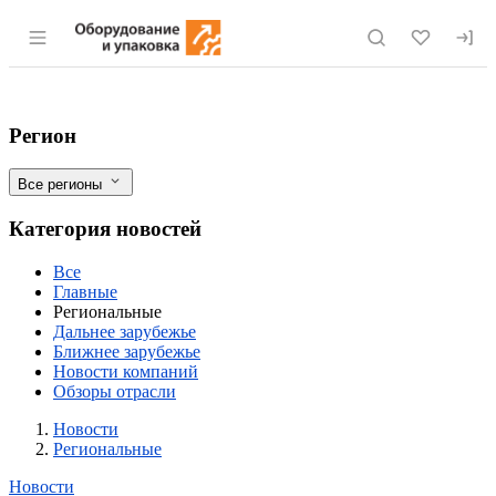
Раздел навигации по сайту eqinfo.ru
Росрыболовство завершило обновление
Фильтры
Регион
Все регионы
Категория новостей
Все
Главные
Региональные
Дальнее зарубежье
Ближнее зарубежье
Новости компаний
Обзоры отрасли
Новости
Разделы
Новости
Региональные
Новости