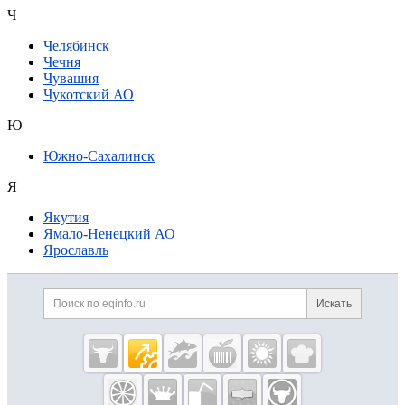
Ч
Челябинск
Чечня
Чувашия
Чукотский АО
Ю
Южно-Сахалинск
Я
Якутия
Ямало-Ненецкий АО
Ярославль
Дополнительная информация
Поиск по сайту и ссылк
Искать
Cсылки на полезные проекты
Eqinfo.ru —
пищевое