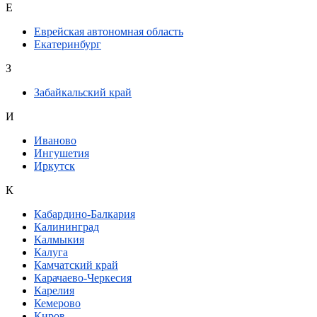
Е
Еврейская автономная область
Екатеринбург
З
Забайкальский край
И
Иваново
Ингушетия
Иркутск
К
Кабардино-Балкария
Калининград
Калмыкия
Калуга
Камчатский край
Карачаево-Черкесия
Карелия
Кемерово
Киров