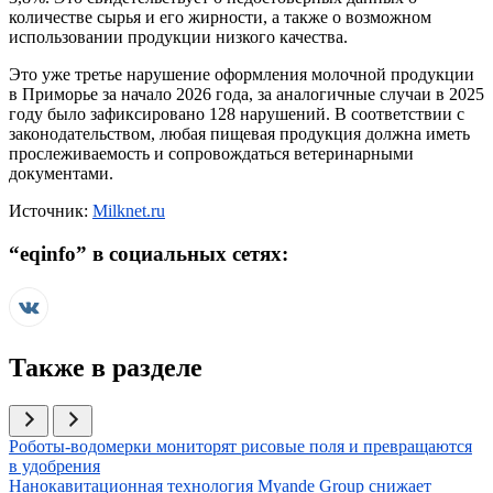
количестве сырья и его жирности, а также о возможном
использовании продукции низкого качества.
Это уже третье нарушение оформления молочной продукции
в Приморье за начало 2026 года, за аналогичные случаи в 2025
году было зафиксировано 128 нарушений. В соответствии с
законодательством, любая пищевая продукция должна иметь
прослеживаемость и сопровождаться ветеринарными
документами.
Источник:
Milknet.ru
“
eqinfo
” в социальных сетях:
Также в разделе
Иллюстрация новости
Роботы-водомерки мониторят рисовые поля и превращаются
в удобрения
Иллюстрация новости
Нанокавитационная технология Myande Group снижает