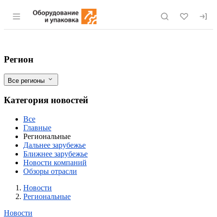
Раздел навигации по сайту eqinfo.ru
Предостережение выдано за нарушение
Фильтры
Регион
Все регионы
Категория новостей
Все
Главные
Региональные
Дальнее зарубежье
Ближнее зарубежье
Новости компаний
Обзоры отрасли
Новости
Разделы
Новости
Региональные
Новости