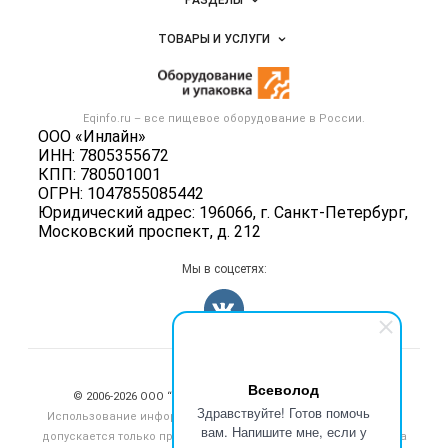
РАЗДЕЛЫ
Услуги и цены
Объявления
ТОВАРЫ И УСЛУГИ
Размещение рекламы
Новости рынка
Оборудование для пищепрома
Публичная оферта
Вакансии
Тара и упаковка
Контактная информация
Блог
Eqinfo.ru – все
пищевое оборудование
в России.
Б/у оборудование
Политика обработки персональных данных
ООО «Инлайн»
Вакансии
ИНН: 7805355672
Для СМИ
КПП: 780501001
Информация о компаниях
ОГРН: 1047855085442
Добавить объявление
Юридический адрес: 196066, г. Санкт-Петербург,
Московский проспект, д. 212
Карта объявлений
Мы в соцсетях:
Счетчики, авторское право, логотипы
Всеволод
© 2006‑2026 ООО “Инлайн”. 12+ Все права защищены.
Здравствуйте! Готов помочь
Использование информации, размещенной на данном сайте,
вам. Напишите мне, если у
допускается только при размещении активной гиперссылки на