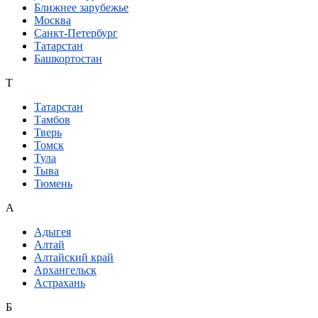
Ближнее зарубежье
Москва
Санкт-Петербург
Татарстан
Башкортостан
Т
Татарстан
Тамбов
Тверь
Томск
Тула
Тыва
Тюмень
А
Адыгея
Алтай
Алтайский край
Архангельск
Астрахань
Б