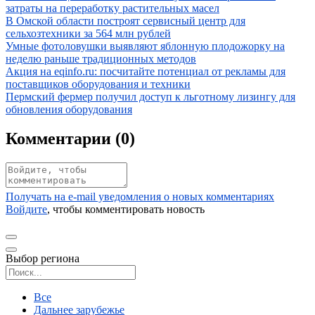
затраты на переработку растительных масел
Иллюстрация новости
В Омской области построят сервисный центр для
сельхозтехники за 564 млн рублей
Иллюстрация новости
Умные фотоловушки выявляют яблонную плодожорку на
неделю раньше традиционных методов
Иллюстрация новости
Акция на eqinfo.ru: посчитайте потенциал от рекламы для
поставщиков оборудования и техники
Иллюстрация новости
Пермский фермер получил доступ к льготному лизингу для
обновления оборудования
Комментарии (
0
)
Получать на e‑mail уведомления о новых комментариях
Войдите
, чтобы комментировать новость
Выбор региона
Поиск региона
Все
Дальнее зарубежье