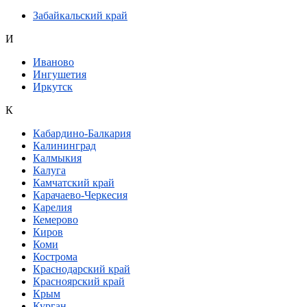
Забайкальский край
И
Иваново
Ингушетия
Иркутск
К
Кабардино-Балкария
Калининград
Калмыкия
Калуга
Камчатский край
Карачаево-Черкесия
Карелия
Кемерово
Киров
Коми
Кострома
Краснодарский край
Красноярский край
Крым
Курган