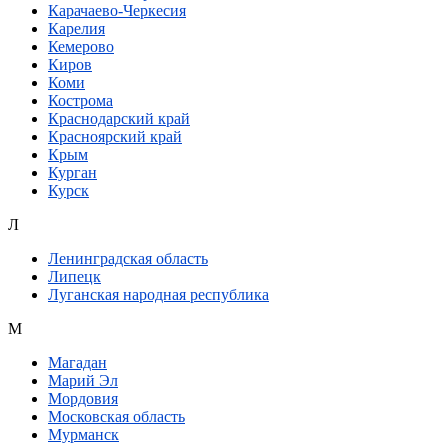
Карачаево-Черкесия
Карелия
Кемерово
Киров
Коми
Кострома
Краснодарский край
Красноярский край
Крым
Курган
Курск
Л
Ленинградская область
Липецк
Луганская народная республика
М
Магадан
Марий Эл
Мордовия
Московская область
Мурманск