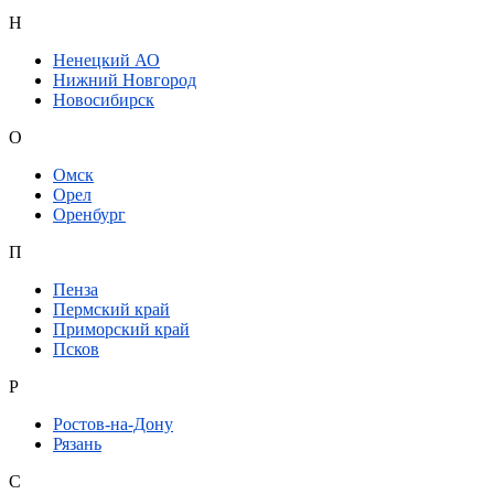
Н
Ненецкий АО
Нижний Новгород
Новосибирск
О
Омск
Орел
Оренбург
П
Пенза
Пермский край
Приморский край
Псков
Р
Ростов-на-Дону
Рязань
С