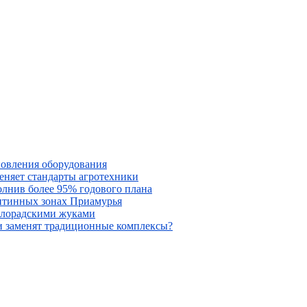
новления оборудования
меняет стандарты агротехники
олнив более 95% годового плана
антинных зонах Приамурья
колорадскими жуками
ни заменят традиционные комплексы?