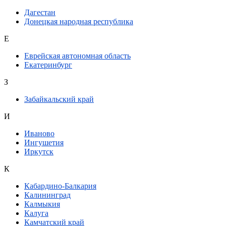
Дагестан
Донецкая народная республика
Е
Еврейская автономная область
Екатеринбург
З
Забайкальский край
И
Иваново
Ингушетия
Иркутск
К
Кабардино-Балкария
Калининград
Калмыкия
Калуга
Камчатский край