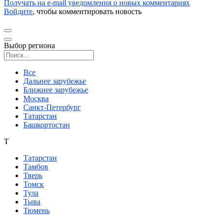
Получать на e‑mail уведомления о новых комментариях
Войдите
, чтобы комментировать новость
Выбор региона
Поиск региона
Все
Дальнее зарубежье
Ближнее зарубежье
Москва
Санкт-Петербург
Татарстан
Башкортостан
Т
Татарстан
Тамбов
Тверь
Томск
Тула
Тыва
Тюмень