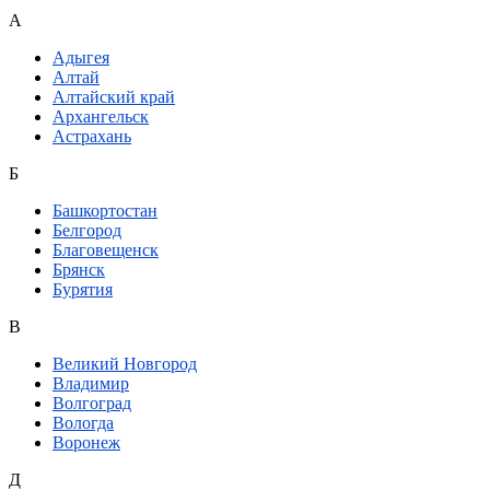
А
Адыгея
Алтай
Алтайский край
Архангельск
Астрахань
Б
Башкортостан
Белгород
Благовещенск
Брянск
Бурятия
В
Великий Новгород
Владимир
Волгоград
Вологда
Воронеж
Д