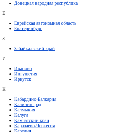
Донецкая народная республика
Е
Еврейская автономная область
Екатеринбург
З
Забайкальский край
И
Иваново
Ингушетия
Иркутск
К
Кабардино-Балкария
Калининград
Калмыкия
Калуга
Камчатский край
Карачаево-Черкесия
Карелия