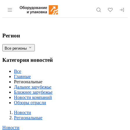
Раздел навигации по сайту eqinfo.ru
Новый завод по переработке льна и рап
Фильтры
Регион
Все регионы
Категория новостей
Все
Главные
Региональные
Дальнее зарубежье
Ближнее зарубежье
Новости компаний
Обзоры отрасли
Новости
Разделы
Новости
Региональные
Новости