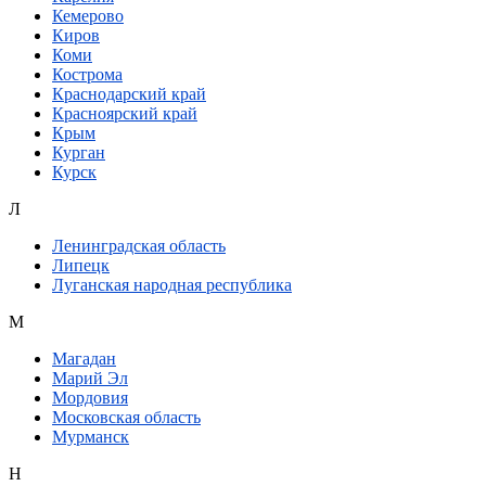
Кемерово
Киров
Коми
Кострома
Краснодарский край
Красноярский край
Крым
Курган
Курск
Л
Ленинградская область
Липецк
Луганская народная республика
М
Магадан
Марий Эл
Мордовия
Московская область
Мурманск
Н