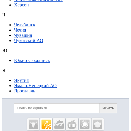
Херсон
Ч
Челябинск
Чечня
Чувашия
Чукотский АО
Ю
Южно-Сахалинск
Я
Якутия
Ямало-Ненецкий АО
Ярославль
Дополнительная информация
Поиск по сайту и ссылк
Искать
Cсылки на полезные проекты