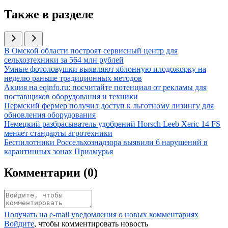
Также в разделе
Иллюстрация новости
В Омской области построят сервисный центр для
сельхозтехники за 564 млн рублей
Иллюстрация новости
Умные фотоловушки выявляют яблонную плодожорку на
неделю раньше традиционных методов
Иллюстрация новости
Акция на eqinfo.ru: посчитайте потенциал от рекламы для
поставщиков оборудования и техники
Иллюстрация новости
Пермский фермер получил доступ к льготному лизингу для
обновления оборудования
Иллюстрация новости
Немецкий разбрасыватель удобрений Horsch Leeb Xeric 14 FS
меняет стандарты агротехники
Иллюстрация новости
Беспилотники Россельхознадзора выявили 6 нарушений в
карантинных зонах Приамурья
Комментарии (
0
)
Получать на e‑mail уведомления о новых комментариях
Войдите
, чтобы комментировать новость