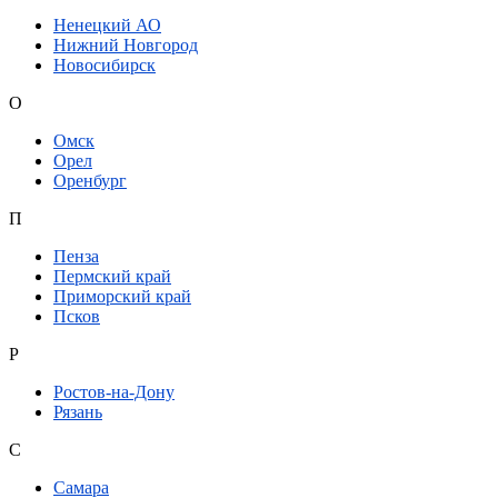
Ненецкий АО
Нижний Новгород
Новосибирск
О
Омск
Орел
Оренбург
П
Пенза
Пермский край
Приморский край
Псков
Р
Ростов-на-Дону
Рязань
С
Самара