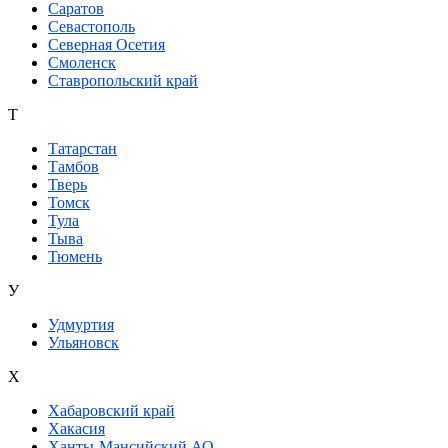
Саратов
Севастополь
Северная Осетия
Смоленск
Ставропольский край
Т
Татарстан
Тамбов
Тверь
Томск
Тула
Тыва
Тюмень
У
Удмуртия
Ульяновск
Х
Хабаровский край
Хакасия
Ханты-Мансийский АО