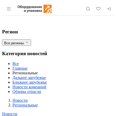
Раздел навигации по сайту eqinfo.ru
Новый взгляд на агротуризм: уникальн
Фильтры
Регион
Все регионы
Категория новостей
Все
Главные
Региональные
Дальнее зарубежье
Ближнее зарубежье
Новости компаний
Обзоры отрасли
Новости
Разделы
Новости
Региональные
Новости