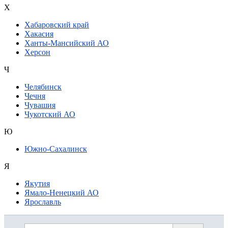
Х
Хабаровский край
Хакасия
Ханты-Мансийский АО
Херсон
Ч
Челябинск
Чечня
Чувашия
Чукотский АО
Ю
Южно-Сахалинск
Я
Якутия
Ямало-Ненецкий АО
Ярославль
Дополнительная информация