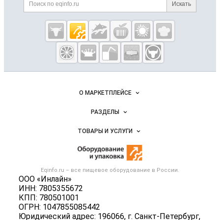
Поиск по сайту и ссылк
Искать
Cсылки на полезные проекты
Eqinfo.ru —
пищевое
оборудование
и упаковка
Важные разделы и контакты
Навигация по сайту
О МАРКЕТПЛЕЙСЕ
Новости Eqinfo.ru
РАЗДЕЛЫ
Услуги и цены
Объявления
ТОВАРЫ И УСЛУГИ
Размещение рекламы
Новости рынка
Оборудование для пищепрома
Публичная оферта
Вакансии
Тара и упаковка
Контактная информация
Блог
Eqinfo.ru – все
пищевое оборудование
в России.
Б/у оборудование
Политика обработки персональных данных
ООО «Инлайн»
Вакансии
ИНН: 7805355672
Для СМИ
КПП: 780501001
Информация о компаниях
ОГРН: 1047855085442
Добавить объявление
Юридический адрес: 196066, г. Санкт-Петербург,