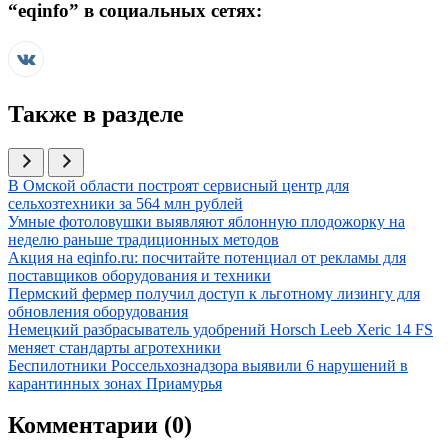
“
eqinfo
” в социальных сетях:
Также в разделе
Иллюстрация новости
В Омской области построят сервисный центр для
сельхозтехники за 564 млн рублей
Иллюстрация новости
Умные фотоловушки выявляют яблонную плодожорку на
неделю раньше традиционных методов
Иллюстрация новости
Акция на eqinfo.ru: посчитайте потенциал от рекламы для
поставщиков оборудования и техники
Иллюстрация новости
Пермский фермер получил доступ к льготному лизингу для
обновления оборудования
Иллюстрация новости
Немецкий разбрасыватель удобрений Horsch Leeb Xeric 14 FS
меняет стандарты агротехники
Иллюстрация новости
Беспилотники Россельхознадзора выявили 6 нарушений в
карантинных зонах Приамурья
Комментарии (
0
)