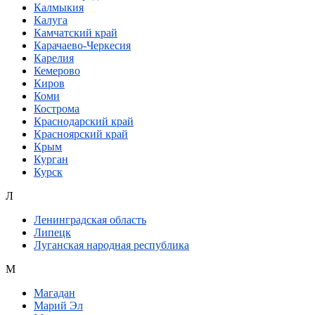
Калмыкия
Калуга
Камчатский край
Карачаево-Черкесия
Карелия
Кемерово
Киров
Коми
Кострома
Краснодарский край
Красноярский край
Крым
Курган
Курск
Л
Ленинградская область
Липецк
Луганская народная республика
М
Магадан
Марий Эл