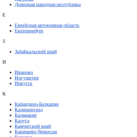
Донецкая народная республика
Е
Еврейская автономная область
Екатеринбург
З
Забайкальский край
И
Иваново
Ингушетия
Иркутск
К
Кабардино-Балкария
Калининград
Калмыкия
Калуга
Камчатский край
Карачаево-Черкесия