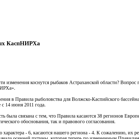
ных КаспНИРХа
эти изменения коснутся рыбаков Астраханской области? Вопрос
НИРХа».
енения в Правила рыболовства для Волжско-Каспийского бассей
 с 14 июня 2011 года.
ть была связана с тем, что Правила касаются 38 регионов Европ
ического обоснования, так и правового согласования.
 характера - 6, касаются нашего региона - 4. К сожалению, их р
начала осенней путины, которая теперь по измененным Правилам 