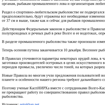
органам, рыбакам промышленного лова и организаторам любит
Раздел о спортивно-любительском рыболовстве не подвергался с
предположительно, будут отражены все необходимые изменения.
от 37 см и выше, также как и сейчас для рыбаков промышленног
Действующим Федеральным законом о рыболовстве и Правилам
полупроходных и речных рыб в реке Волге и ее водотоках, опр
В разделе промышленного рыболовства также произошли изме
Теперь осенняя путина заканчивается 10 декабря. Весеннее рыбо
В Правилах уточняются параметры некоторых орудий лова, в ча
заготовки производителей осетровых в целях искусственного
периодов промысла, увеличено число тоней, на которых разре
Новые Правила во многом учли предложения пользователей во
планете и особенности нашего региона требуют дальнейшего 
Поэтому ученые КаспНИРХа вместе с сотрудниками Волго-Касп
не прекращают работу по совершенствованию правил рыболовс
рыболовства.
Источник:
astrakhan.net