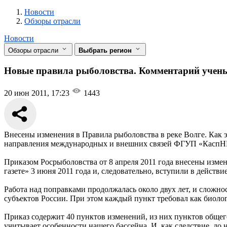
Новости
Разделы
Новости
Обзоры отрасли
Новости
Обзоры отрасли
Выбрать регион
Новые правила рыболовства. Комментарий уче
20 июн 2011, 17:23
1443
Внесены изменения в Правила рыболовства в реке Волге. Как 
направления международных и внешних связей ФГУП «Касп
Приказом Росрыболовства от 8 апреля 2011 года внесены изм
газете» 3 июня 2011 года и, следовательно, вступили в действие
Работа над поправками продолжалась около двух лет, и сложнос
субъектов России. При этом каждый пункт требовал как биолог
Приказ содержит 40 пунктов изменений, из них пунктов общего
учитывает особенности нашего бассейна. И, как следствие, до 