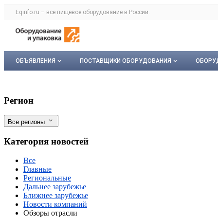
Раздел навигации по сайту eqinfo.ru
Eqinfo.ru – все
пищевое оборудование
в России.
Авторизация и меню пользователя
Навигация по разделам сайта eqinfo.ru
ОБЪЯВЛЕНИЯ
ПОСТАВЩИКИ ОБОРУДОВАНИЯ
ОБОРУ
Все объявления
О каталоге компаний
Обор
Новые правила рыболовства. Коммент
Фильтры
Регион
Мои объявления
Каталог компаний
Мое 
Все регионы
Моя компания
Категория новостей
Платное размещение
Все
Главные
Региональные
Дальнее зарубежье
Ближнее зарубежье
Новости компаний
Обзоры отрасли