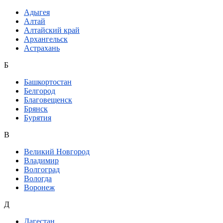
Адыгея
Алтай
Алтайский край
Архангельск
Астрахань
Б
Башкортостан
Белгород
Благовещенск
Брянск
Бурятия
В
Великий Новгород
Владимир
Волгоград
Вологда
Воронеж
Д
Дагестан