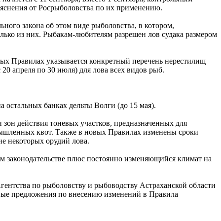
ъяснения от Росрыболовства по их применению.
ьного закона об этом виде рыболовства, в котором,
олько из них. Рыбакам-любителям разрешен лов судака размером
ых Правилах указывается конкретный перечень нерестилищ
20 апреля по 30 июля) для лова всех видов рыб.
а остальных банках дельты Волги (до 15 мая).
 зон действия тоневых участков, предназначенных для
мышленных квот. Также в новых Правилах изменены сроки
ие некоторых орудий лова.
ом законодательстве плюс постоянно изменяющийся климат на
гентства по рыболовству и рыбоводству Астраханской области
нные предложения по внесению изменений в Правила