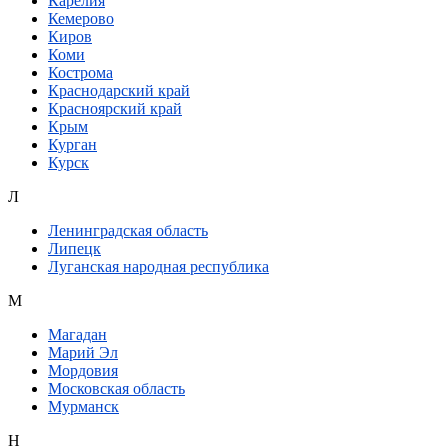
Карелия
Кемерово
Киров
Коми
Кострома
Краснодарский край
Красноярский край
Крым
Курган
Курск
Л
Ленинградская область
Липецк
Луганская народная республика
М
Магадан
Марий Эл
Мордовия
Московская область
Мурманск
Н