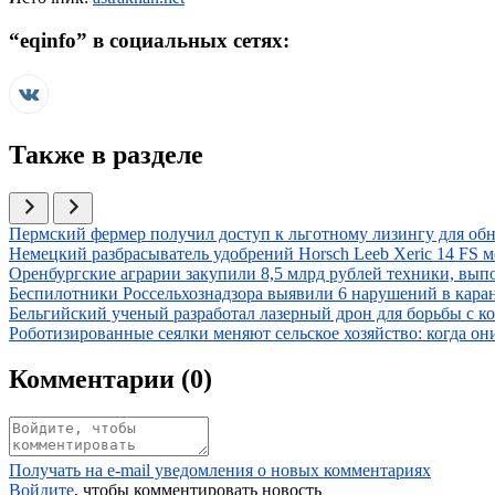
“
eqinfo
” в социальных сетях:
Также в разделе
Иллюстрация новости
Пермский фермер получил доступ к льготному лизингу для об
Иллюстрация новости
Немецкий разбрасыватель удобрений Horsch Leeb Xeric 14 FS 
Иллюстрация новости
Оренбургские аграрии закупили 8,5 млрд рублей техники, вып
Иллюстрация новости
Беспилотники Россельхознадзора выявили 6 нарушений в кар
Иллюстрация новости
Бельгийский ученый разработал лазерный дрон для борьбы с 
Иллюстрация новости
Роботизированные сеялки меняют сельское хозяйство: когда о
Комментарии (
0
)
Получать на e‑mail уведомления о новых комментариях
Войдите
, чтобы комментировать новость