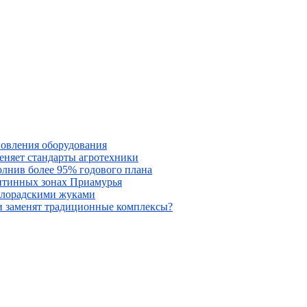
новления оборудования
меняет стандарты агротехники
олнив более 95% годового плана
антинных зонах Приамурья
колорадскими жуками
ни заменят традиционные комплексы?