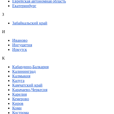
Еврейская автономная область
Екатеринбург
З
Забайкальский край
И
Иваново
Ингушетия
Иркутск
К
Кабардино-Балкария
Калининград
Калмыкия
Калуга
Камчатский край
Карачаево-Черкесия
Карелия
Кемерово
Киров
Коми
Кострома