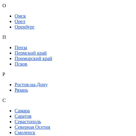
О
Омск
Орел
Оренбург
П
Пенза
Пермский край
Приморский край
Псков
Р
Ростов-на-Дону
Рязань
С
Самара
Саратов
Севастополь
Северная Осетия
Смоленск