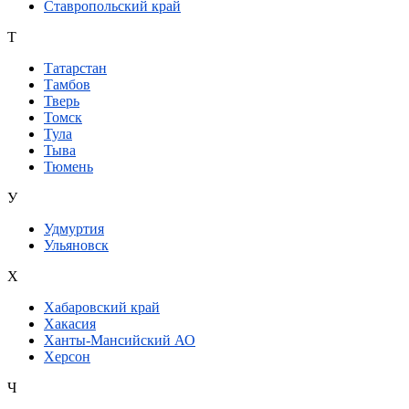
Ставропольский край
Т
Татарстан
Тамбов
Тверь
Томск
Тула
Тыва
Тюмень
У
Удмуртия
Ульяновск
Х
Хабаровский край
Хакасия
Ханты-Мансийский АО
Херсон
Ч