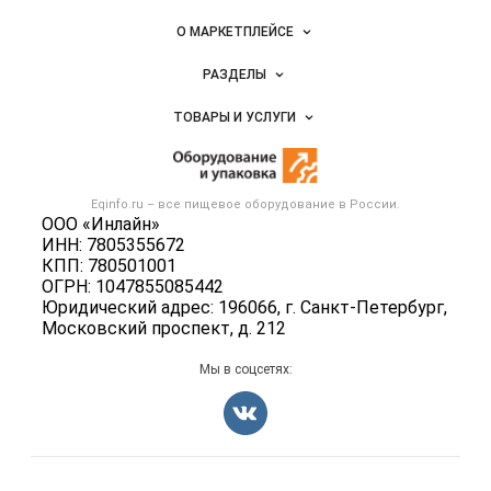
Важные разделы и контакты
Навигация по сайту
О МАРКЕТПЛЕЙСЕ
Новости Eqinfo.ru
РАЗДЕЛЫ
Услуги и цены
Объявления
ТОВАРЫ И УСЛУГИ
Размещение рекламы
Новости рынка
Оборудование для пищепрома
Публичная оферта
Вакансии
Тара и упаковка
Контактная информация
Блог
Eqinfo.ru – все
пищевое оборудование
в России.
Б/у оборудование
Политика обработки персональных данных
ООО «Инлайн»
Вакансии
ИНН: 7805355672
Для СМИ
КПП: 780501001
Информация о компаниях
ОГРН: 1047855085442
Добавить объявление
Юридический адрес: 196066, г. Санкт-Петербург,
Московский проспект, д. 212
Карта объявлений
Мы в соцсетях:
Счетчики, авторское право, логотипы