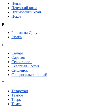
Пенза
Пермский край
Приморский край
Псков
Р
Ростов-на-Дону
Рязань
С
Самара
Саратов
Севастополь
Северная Осетия
Смоленск
Ставропольский край
Т
Татарстан
Тамбов
Тверь
Томск