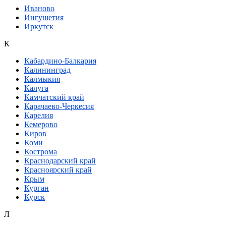
Иваново
Ингушетия
Иркутск
К
Кабардино-Балкария
Калининград
Калмыкия
Калуга
Камчатский край
Карачаево-Черкесия
Карелия
Кемерово
Киров
Коми
Кострома
Краснодарский край
Красноярский край
Крым
Курган
Курск
Л