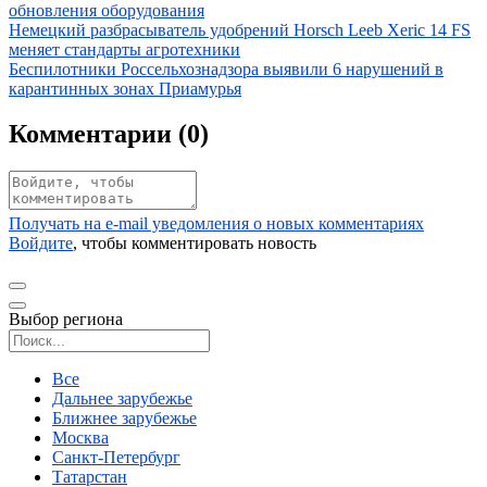
обновления оборудования
Иллюстрация новости
Немецкий разбрасыватель удобрений Horsch Leeb Xeric 14 FS
меняет стандарты агротехники
Иллюстрация новости
Беспилотники Россельхознадзора выявили 6 нарушений в
карантинных зонах Приамурья
Комментарии (
0
)
Получать на e‑mail уведомления о новых комментариях
Войдите
, чтобы комментировать новость
Выбор региона
Поиск региона
Все
Дальнее зарубежье
Ближнее зарубежье
Москва
Санкт-Петербург
Татарстан