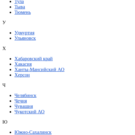
Тула
Тыва
Тюмень
У
Удмуртия
Ульяновск
Х
Хабаровский край
Хакасия
Ханты-Мансийский АО
Херсон
Ч
Челябинск
Чечня
Чувашия
Чукотский АО
Ю
Южно-Сахалинск