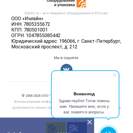
Вакансии
Тара и упаковка
Контактная информация
Блог
Eqinfo.ru – все
пищевое оборудование
в России.
Б/у оборудование
Политика обработки персональных данных
ООО «Инлайн»
Вакансии
ИНН: 7805355672
Для СМИ
КПП: 780501001
Информация о компаниях
ОГРН: 1047855085442
Добавить объявление
Юридический адрес: 196066, г. Санкт-Петербург,
Московский проспект, д. 212
Карта объявлений
Мы в соцсетях:
Счетчики, авторское право, логотипы
Всеволод
© 2006‑2026 ООО “Инлайн”. 12+ Все права защищены.
Здравствуйте! Готов помочь
Использование информации, размещенной на данном сайте,
вам. Напишите мне, если у
допускается только при размещении активной гиперссылки на
вас появятся вопросы.
сайт
eqinfo.ru