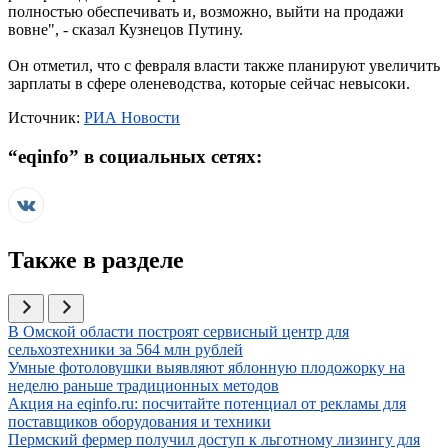
полностью обеспечивать и, возможно, выйти на продажи
вовне", - сказал Кузнецов Путину.
Он отметил, что с февраля власти также планируют увеличить
зарплаты в сфере оленеводства, которые сейчас невысоки.
Источник:
РИА Новости
“
eqinfo
” в социальных сетях:
Также в разделе
Иллюстрация новости
В Омской области построят сервисный центр для
сельхозтехники за 564 млн рублей
Иллюстрация новости
Умные фотоловушки выявляют яблонную плодожорку на
неделю раньше традиционных методов
Иллюстрация новости
Акция на eqinfo.ru: посчитайте потенциал от рекламы для
поставщиков оборудования и техники
Иллюстрация новости
Пермский фермер получил доступ к льготному лизингу для