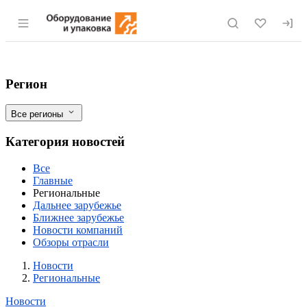
Раздел навигации по сайту eqinfo.ru
На Чукотке построят рыбоводные завод
Фильтры
Регион
Все регионы
Категория новостей
Все
Главные
Региональные
Дальнее зарубежье
Ближнее зарубежье
Новости компаний
Обзоры отрасли
Новости
Разделы
Новости
Региональные
Новости